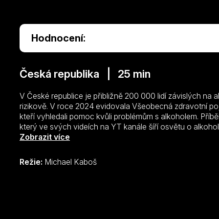
Hodnocení:
Česká republika | 25 min
V České republice je přibližně 200 000 lidí závislých na 
rizikově. V roce 2024 evidovala Všeobecná zdravotní poj
kteří vyhledali pomoc kvůli problémům s alkoholem. Příbě
který ve svých videích na YT kanále šíří osvětu o alkohol
příběh a příběhy jiných abstinujících, ukazuje, jak náročn
Zobrazit více
pomoc lidem bojujícím se závislostí. Dokumentární film 
o tom, jak Lukáš při své pomoci prochází mnohými testy tr
Režie:
Michael Kaboš
opravdu na místě, on pokračuje.