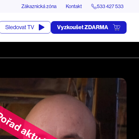
Zákaznická zóna
Kontakt
533 427 533
tevřít
Vyzkoušet ZDARMA
Sledovat TV
yhledávání