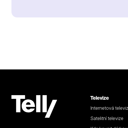
Televize
Internetová televi
Satelitní televize