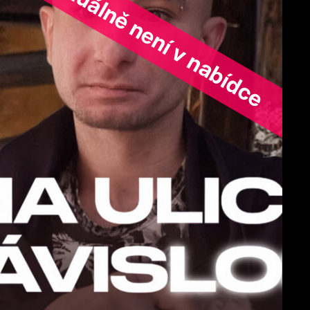
ořad aktuálně není v nabídce