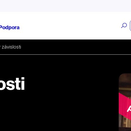
O
Podpora
v
v závislosti
osti