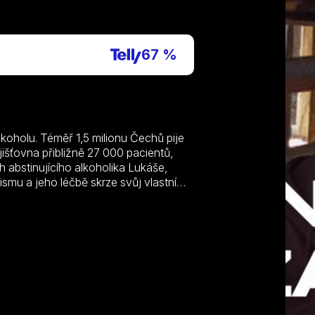
P
67 %
alkoholu. Téměř 1,5 milionu Čechů pije
išťovna přibližně 27 000 pacientů,
h abstinujícího alkoholika Lukáše,
ismu a jeho léčbě skrze svůj vlastní
á, zraňující a bolestivá může být
G. Kyselové a M. Kaboše je svědectvím
pělivosti. Tam, kde je frustrace