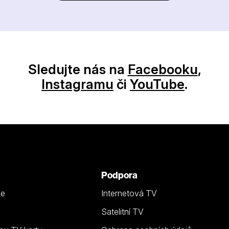
Sledujte nás na
Facebooku
,
Instagramu
či
YouTube
.
Podpora
ze
Internetová TV
Satelitní TV