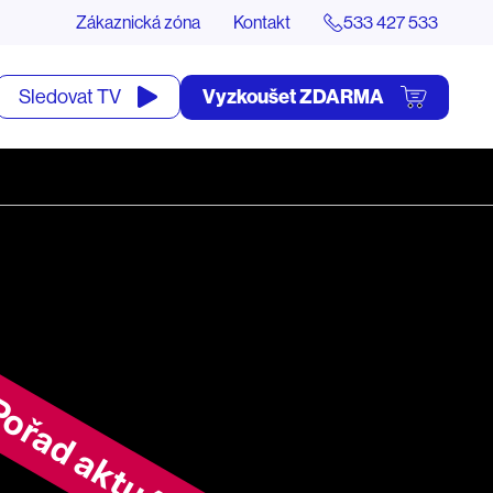
Zákaznická zóna
Kontakt
533 427 533
tevřít
Vyzkoušet ZDARMA
Sledovat TV
yhledávání