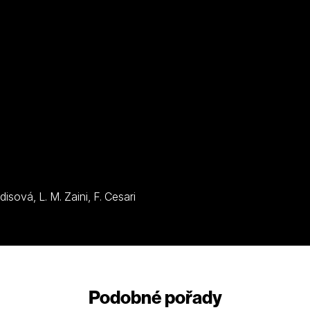
A. Di Domenicantonio, V. Sebastiani, C. De Leonardisová, L. M. Zaini, F. Cesari
Podobné pořady