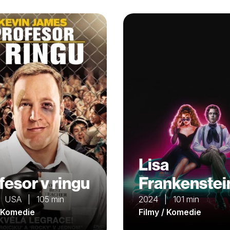
Lisa
fesor v ringu
Frankenstei
 USA | 105 min
2024 | 101 min
/ Komedie
Filmy / Komedie