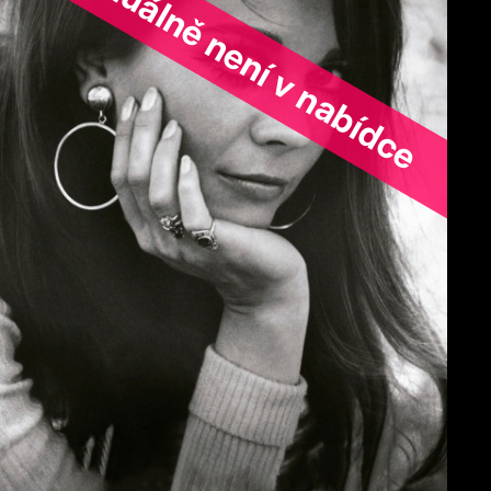
ořad aktuálně není v nabídce