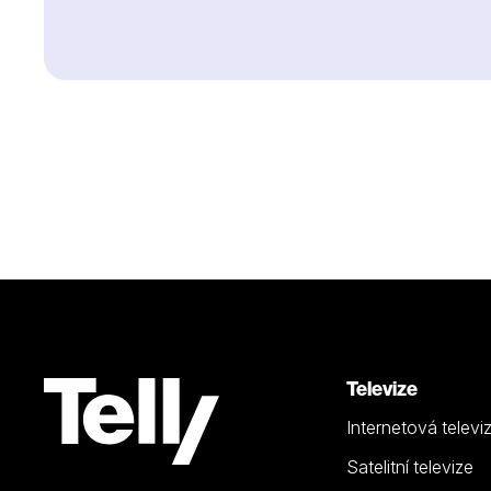
Televize
Internetová televi
Satelitní televize