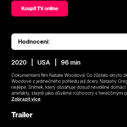
Koupit TV online
Hodnocení:
2020 | USA | 96 min
Dokumentární film Natalie Woodová: Co zůstalo skryto zk
Woodové z jedinečného pohledu její dcery Natashy Gregso
nejlépe. Snímek, který obsahuje dosud neviděné domácí n
artefakty, stejně jako důvěrné rozhovory s hereččinými př
na její osobní i profesní úspěchy a výzvy, které byly zast
Zobrazit více
Trailer