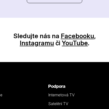
Sledujte nás na
Facebooku
,
Instagramu
či
YouTube
.
Podpora
ze
Internetová TV
Satelitní TV