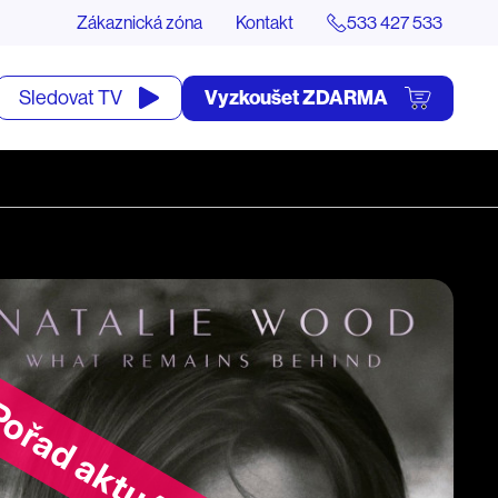
Zákaznická zóna
Kontakt
533 427 533
tevřít
Vyzkoušet ZDARMA
Sledovat TV
yhledávání