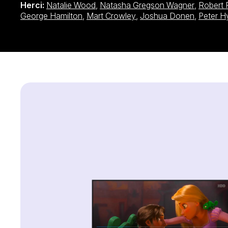
Herci:
Natalie Wood
,
Natasha Gregson Wagner
,
Robert 
George Hamilton
,
Mart Crowley
,
Joshua Donen
,
Peter 