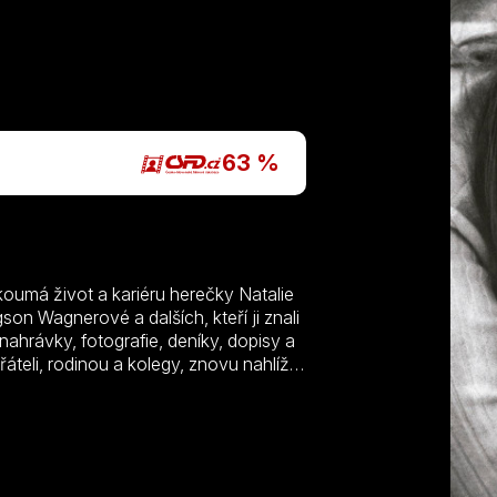
P
63 %
oumá život a kariéru herečky Natalie
n Wagnerové a dalších, kteří ji znali
ahrávky, fotografie, deníky, dopisy a
áteli, rodinou a kolegy, znovu nahlíží
íněny tragickou smrtí ve 43 letech.