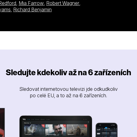
Redford
,
Mia Farrow
,
Robert Wagner
,
Hyams
,
Richard Benjamin
Sledujte kdekoliv až na 6 zařízeních
Sledovat internetovou televizi jde odkudkoliv
po celé EU, a to až na 6 zařízeních.