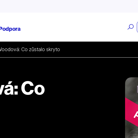
O
Podpora
v
Woodová: Co zůstalo skryto
vá: Co