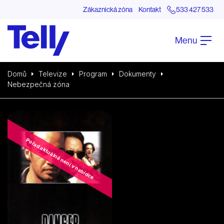
Zákaznická zóna
Kontakt
533 427 533
Menu
Domů
Televize
Program
Dokumenty
Nebezpečná zóna
Pořad aktuálně není v nabídce