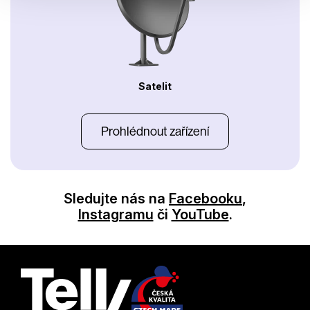
Satelit
Prohlédnout zařízení
Sledujte nás na
Facebooku
,
Instagramu
či
YouTube
.