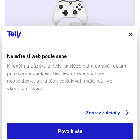
Xbox app
Nalaďte si web podle sebe
K lepšímu zážitku z Telly, analýze dat a úpravě reklam
používáme cookies. Bez těch základních se
neobejdeme, ale u těch volitelných máte režii ve
vlastních rukou.
Apple TV aplikace
Set-top boxy Arris
Zobrazit detaily
Povolit vše