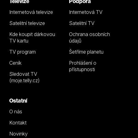
Televize
Podpora
Internetová televize
Internetová TV
Satelitní televize
Satelitní TV
Kde koupit dárkovou
Ochrana osobních
TV kartu
údajů
TV program
Šetříme planetu
Ceník
Prohlášení o
přístupnosti
Sledovat TV
(moje.telly.cz)
Ostatní
O nás
Kontakt
Novinky