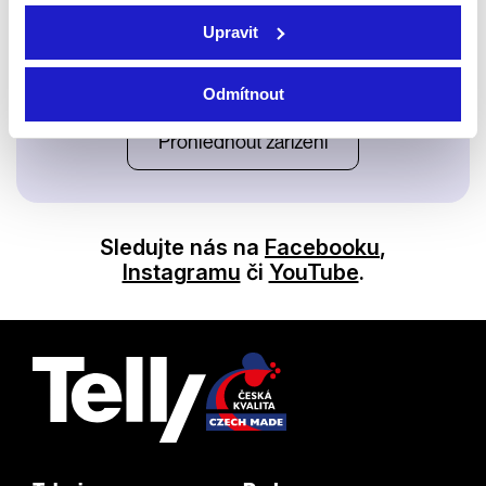
Upravit
Satelit
Odmítnout
Prohlédnout zařízení
Sledujte nás na
Facebooku
,
Instagramu
či
YouTube
.