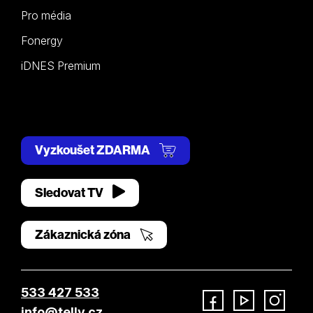
Pro média
Fonergy
iDNES Premium
Vyzkoušet ZDARMA
Sledovat TV
Zákaznická zóna
533 427 533
info@telly.cz