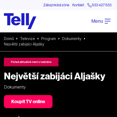
Zákaznická zóna
Kontakt
533 427 533
Menu
Domů
Televize
Program
Dokumenty
Největší zabijáci Aljašky
Pořad aktuálně není v nabídce
Největší zabijáci Aljašky
Dokumenty
Koupit TV online