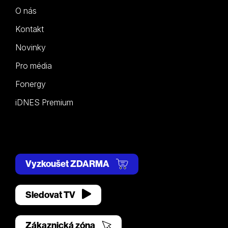
O nás
Kontakt
Novinky
Pro média
Fonergy
iDNES Premium
Vyzkoušet ZDARMA
Sledovat TV
Zákaznická zóna