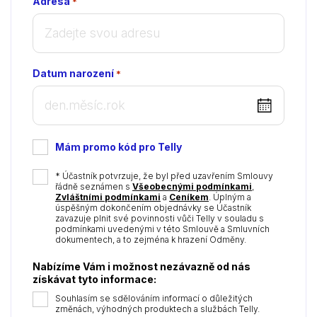
Adresa
*
Datum narození
*
DD
dot
MM
Mám promo kód pro Telly
dot
YYYY
*
* Účastník potvrzuje, že byl před uzavřením Smlouvy
řádně seznámen s
Všeobecnými podmínkami
,
Zvláštními podmínkami
a
Ceníkem
. Úplným a
úspěšným dokončením objednávky se Účastník
zavazuje plnit své povinnosti vůči Telly v souladu s
podmínkami uvedenými v této Smlouvě a Smluvních
dokumentech, a to zejména k hrazení Odměny.
Nabízíme Vám i možnost nezávazně od nás
získávat tyto informace:
Souhlasím se sdělováním informací o důležitých
změnách, výhodných produktech a službách Telly.