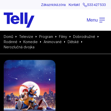
Zákaznická zóna
Kontakt
533 427 533
Menu
Domů
Televize
Program
Filmy
Dobrodružné
Rodinné
Komedie
Animované
Dětské
Nerozlučná dvojka