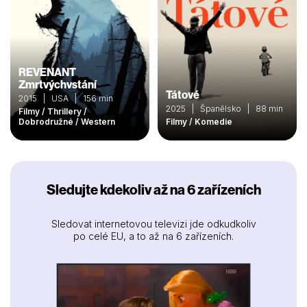
REVENANT
Zmrtvýchvstání
Tátové
2015 | USA | 156 min
2025 | Španělsko | 88 min
Filmy / Thrillery /
Dobrodružné / Western
Filmy / Komedie
Sledujte kdekoliv až na 6 zařízeních
Sledovat internetovou televizi jde odkudkoliv
po celé EU, a to až na 6 zařízeních.