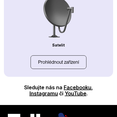
Satelit
Prohlédnout zařízení
Sledujte nás na
Facebooku
,
Instagramu
či
YouTube
.