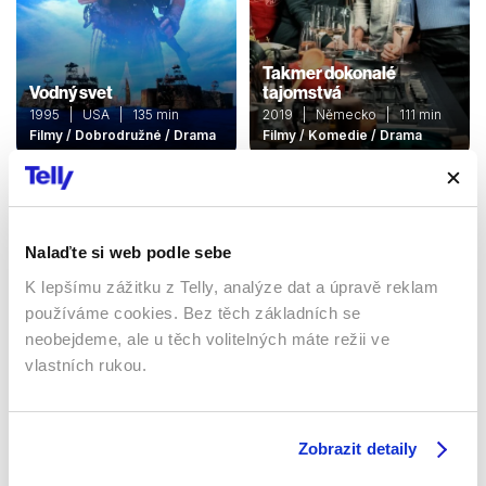
Takmer dokonalé
Vodný svet
tajomstvá
1995 | USA | 135 min
2019 | Německo | 111 min
Filmy / Dobrodružné / Drama
Filmy / Komedie / Drama
Nalaďte si web podle sebe
K lepšímu zážitku z Telly, analýze dat a úpravě reklam
používáme cookies. Bez těch základních se
neobejdeme, ale u těch volitelných máte režii ve
vlastních rukou.
Hurikán
2024 | Česká republika,
Profesor v ringu
Francie, Bosna a Hercegovina,
Zobrazit detaily
2012 | USA | 105 min
Slovensko | 13 min
Filmy / Komedie
Filmy / Animované