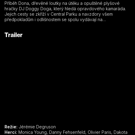
Příběh Dona, dřevěné loutky na útěku a opuštěné plyšové
hračky DJ Doggy Doga, který hledá opravdového kamaráda.
Jejich cesty se zkříží v Central Parku a navzdory všem
předpokladům i odlišnostem se spolu vydávají na
dobrodružnou cestu New Yorkem.
Trailer
Režie:
Jérémie Degruson
Herci:
Monica Young, Danny Fehsenfeld, Olivier Paris, Dakota