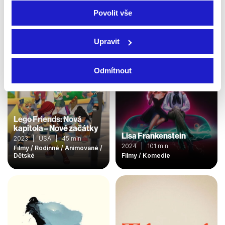
Povolit vše
Upravit
Odmítnout
Lego Friends: Nová
kapitola – Nové začátky
Lisa Frankenstein
2023 | USA | 45 min
2024 | 101 min
Filmy / Rodinné / Animované /
Dětské
Filmy / Komedie