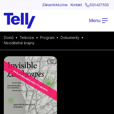
Zákaznická zóna
Kontakt
533 427 533
Menu
Domů
Televize
Program
Dokumenty
Neviditelné krajiny
Pořad aktuálně není v nabídce