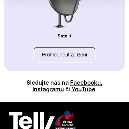
Satelit
Prohlédnout zařízení
Sledujte nás na
Facebooku
,
Instagramu
či
YouTube
.