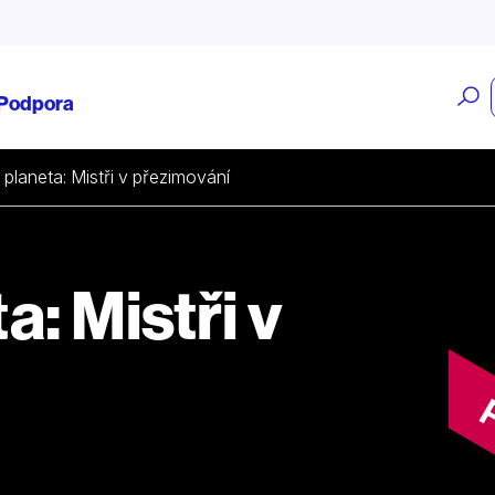
O
Podpora
v
 planeta: Mistři v přezimování
: Mistři v