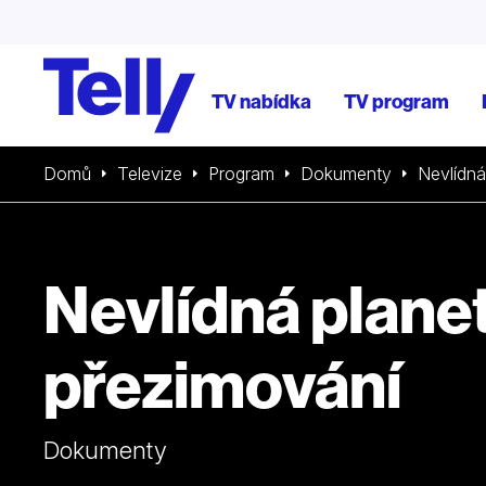
TV nabídka
TV program
Domů
Televize
Program
Dokumenty
Nevlídná
Nevlídná planeta
přezimování
Dokumenty