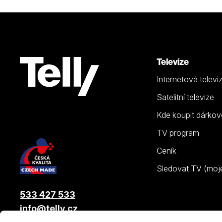
Televize
Internetová televi
Satelitní televize
Kde koupit dárkov
TV program
Ceník
Sledovat TV (moje.
533 427 533
info@telly.cz