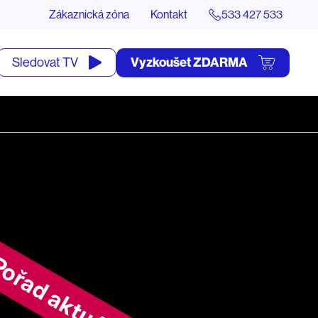
Zákaznická zóna
Kontakt
533 427 533
tevřít
Vyzkoušet ZDARMA
Sledovat TV
yhledávání