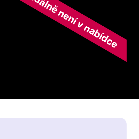
ořad aktuálně není v nabídce