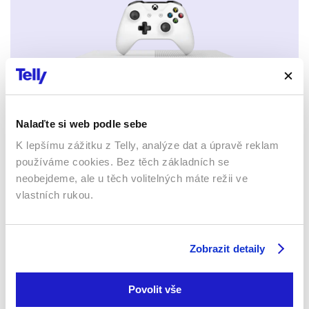
Xbox app
Nalaďte si web podle sebe
K lepšímu zážitku z Telly, analýze dat a úpravě reklam
používáme cookies. Bez těch základních se
neobejdeme, ale u těch volitelných máte režii ve
vlastních rukou.
Apple TV aplikace
Set-top boxy Arris
Zobrazit detaily
Povolit vše