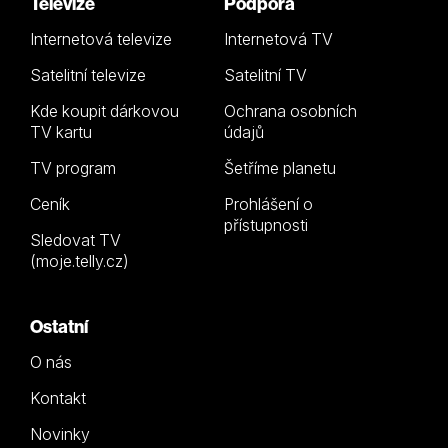
Televize
Podpora
Internetová televize
Internetová TV
Satelitní televize
Satelitní TV
Kde koupit dárkovou
Ochrana osobních
TV kartu
údajů
TV program
Šetříme planetu
Ceník
Prohlášení o
přístupnosti
Sledovat TV
(moje.telly.cz)
Ostatní
O nás
Kontakt
Novinky