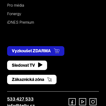
Pro média
Fonergy
iDNES Premium
Vyzkoušet ZDARMA
Sledovat TV
Zákaznická zóna
533 427 533
info@telly.cz