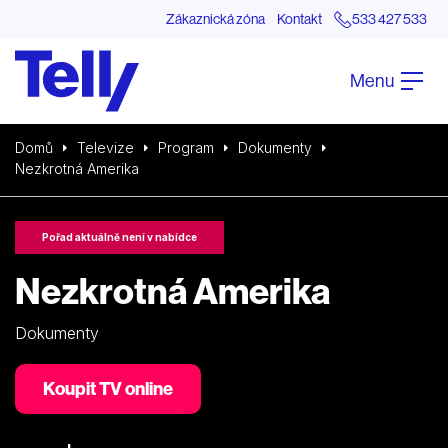
Zákaznická zóna
Kontakt
533 427 533
Menu
Domů
Televize
Program
Dokumenty
Nezkrotná Amerika
Pořad aktuálně není v nabídce
Nezkrotná Amerika
Dokumenty
Koupit TV online