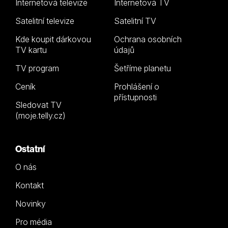
Internetová televize
Internetová TV
Satelitní televize
Satelitní TV
Kde koupit dárkovou
Ochrana osobních
TV kartu
údajů
TV program
Šetříme planetu
Ceník
Prohlášení o
přístupnosti
Sledovat TV
(moje.telly.cz)
Ostatní
O nás
Kontakt
Novinky
Pro média