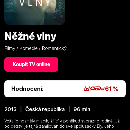
Něžné vlny
Filmy / Komedie / Romantický
Koupit TV online
Hodnocení:
61 %
2013 | Česká republika | 96 min
Vojta je nesmělý mladík, žijící v poněkud svérázné rodině. Už
od dětství je tajně zamilován do své spolužačky Ely. Jeho