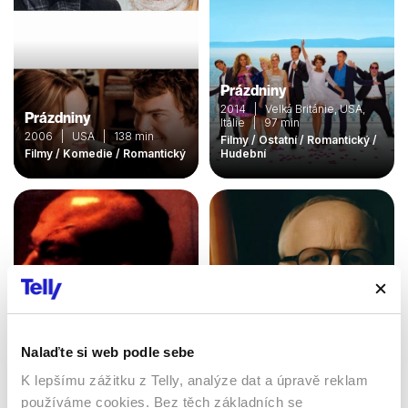
Prázdniny
2014 | Velká Británie, USA,
Prázdniny
Itálie | 97 min
2006 | USA | 138 min
Filmy / Ostatní / Romantický /
Filmy / Komedie / Romantický
Hudební
Nalaďte si web podle sebe
K lepšímu zážitku z Telly, analýze dat a úpravě reklam
Kickboxer 4: Agresor
Muž jednoho tónu
používáme cookies. Bez těch základních se