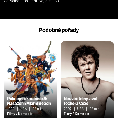
Carvalho, Jan Hartl, Vojtěch Dyk
Podobné pořady
Policejní akademie 5:
Neuvěřitelný život
Nasazení: Miami Beach
rockera Coxe
1988 | USA | 87 min
2007 | USA | 92 min
Filmy / Komedie
Filmy / Komedie