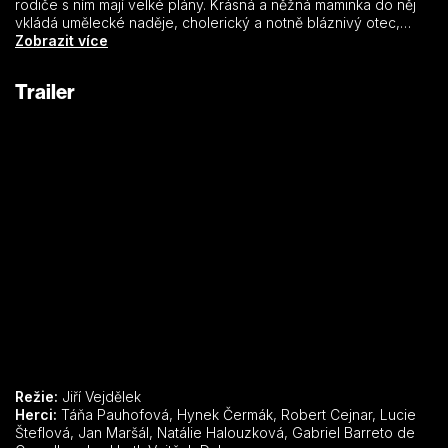
rodiče s ním mají velké plány. Krásná a něžná maminka do něj
vkládá umělecké naděje, cholerický a notně bláznivý otec,
který zažil asi největší životní zklamání a zároveň trapas, když
Zobrazit více
se pokoušel přeplavat kanál La Manche, zase ambice
sportovní. Jenže Vojta má docela jiné priority, tou je
Trailer
samozřejmě rusovlasá Ela, okouzlující akvabela, která v
listopadu odjíždí do Francie. Jestli Vojta rychle nepodnikne
něco opravdu zásadního, zmizí mu dívka jeho snů navždy za
železnou oponou.
Režie:
Jiří Vejdělek
Herci:
Táňa Pauhofová, Hynek Čermák, Robert Cejnar, Lucie
Šteflová, Jan Maršál, Natálie Halouzková, Gabriel Barreto de