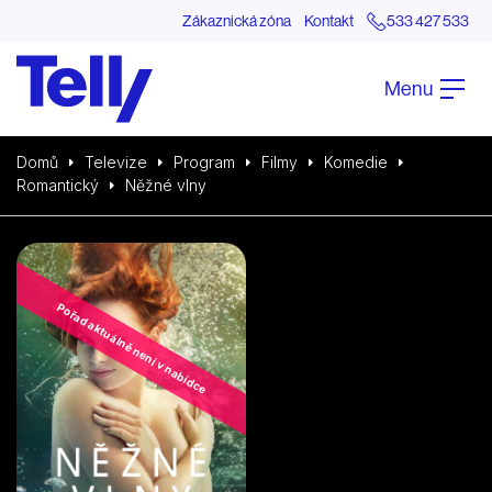
Zákaznická zóna
Kontakt
533 427 533
Menu
Domů
Televize
Program
Filmy
Komedie
Romantický
Něžné vlny
Pořad aktuálně není v nabídce