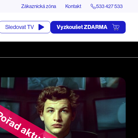
Zákaznická zóna
Kontakt
533 427 533
tevřít
Vyzkoušet ZDARMA
Sledovat TV
yhledávání