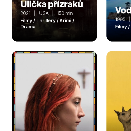
Ulička přízraků
Vod
2021 | USA | 150 min
1995 |
Filmy / Thrillery / Krimi /
Drama
Filmy 