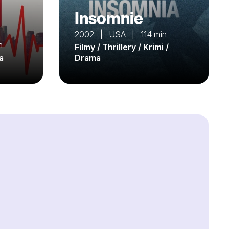
Insomnie
2002 | USA | 114 min
n
Filmy / Thrillery / Krimi /
a
Drama