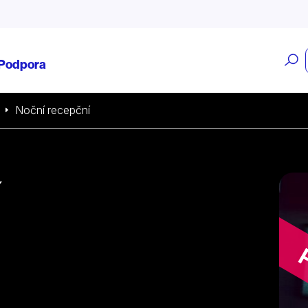
O
Podpora
v
Noční recepční