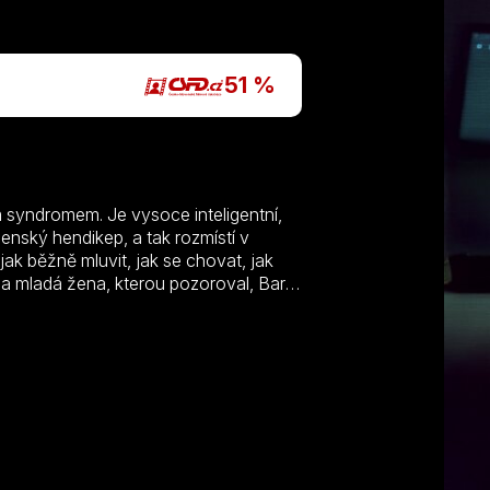
P
51 %
 syndromem. Je vysoce inteligentní,
čenský hendikep, a tak rozmístí v
jak běžně mluvit, jak se chovat, jak
 mladá žena, kterou pozoroval, Bart
elze použít jako důkaz jeho neviny.
ivní Andreou. Záhy si uvědomí, že
 zastavil vraha.