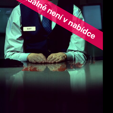
ořad aktuálně není v nabídce