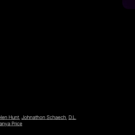
len Hunt
,
Johnathon Schaech
,
D.L.
anya Price