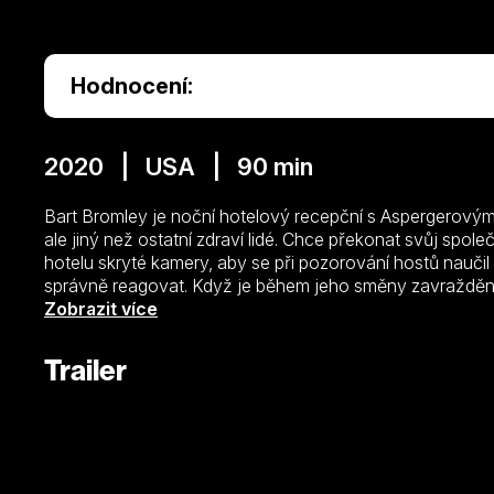
Hodnocení:
2020 | USA | 90 min
Bart Bromley je noční hotelový recepční s Aspergerovým
ale jiný než ostatní zdraví lidé. Chce překonat svůj spole
hotelu skryté kamery, aby se při pozorování hostů naučil 
správně reagovat. Když je během jeho směny zavražděna
se stává hlavním podezřelým. Záznam ze skryté kamery n
Zobrazit více
Šéf ho přesune do jiného hotelu, kde se seznámí s atrakt
dívka je ve velikém nebezpečí a on musí něco udělat, aby
Trailer