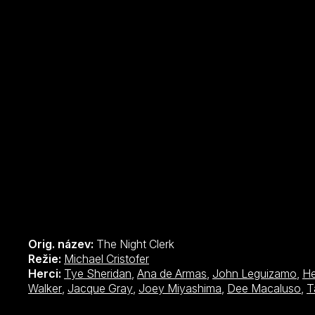
Orig. název:
The Night Clerk
Režie:
Michael Cristofer
Herci:
Tye Sheridan
,
Ana de Armas
,
John Leguizamo
,
He
Walker
,
Jacque Gray
,
Joey Miyashima
,
Dee Macaluso
,
T