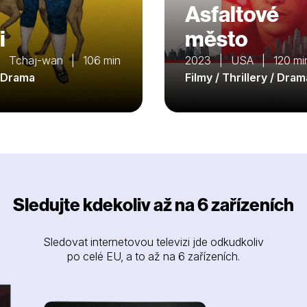
Asfaltové
i
město
 Tchaj-wan | 106 min
2023 | USA | 120 mi
/ Drama
Filmy / Thrillery / Dram
Sledujte kdekoliv až na 6 zařízeních
Sledovat internetovou televizi jde odkudkoliv
po celé EU, a to až na 6 zařízeních.