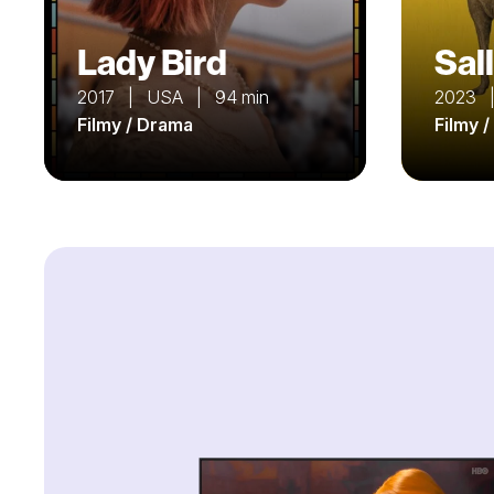
Lady Bird
Sall
2017 | USA | 94 min
2023 |
Filmy / Drama
Filmy 