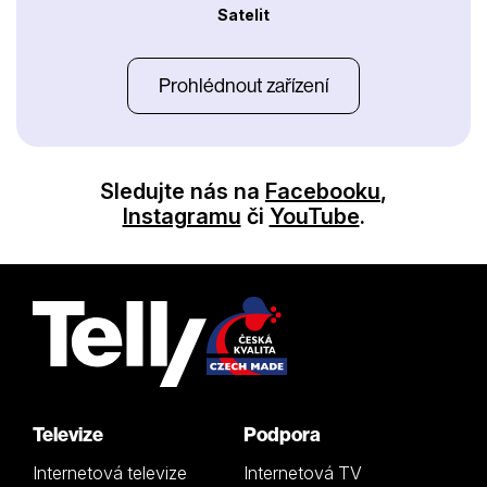
Satelit
Prohlédnout zařízení
Sledujte nás na
Facebooku
,
Instagramu
či
YouTube
.
Televize
Podpora
Internetová televize
Internetová TV