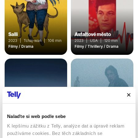
Salli
Asfaltové město
2023 | Tchaj-wan | 106 min
2023 | USA | 120 min
Filmy / Drama
Filmy / Thrillery / Drama
Nalaďte si web podle sebe
Automata
K lepšímu zážitku z Telly, analýze dat a úpravě reklam
Insomnie
2014 | USA, Bulharsko,
používáme cookies. Bez těch základních se
Kanada | 109 min
2002 | USA | 114 min