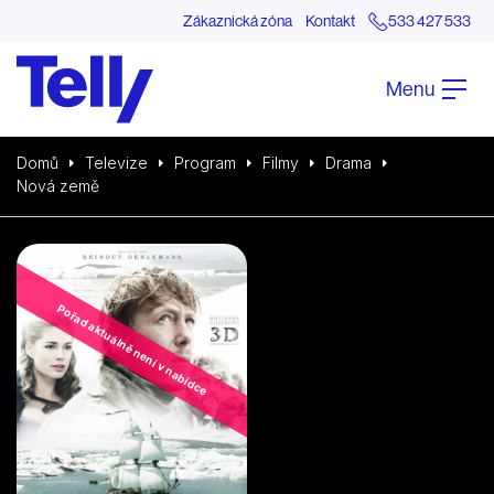
Zákaznická zóna
Kontakt
533 427 533
Menu
Domů
Televize
Program
Filmy
Drama
Nová země
Pořad aktuálně není v nabídce