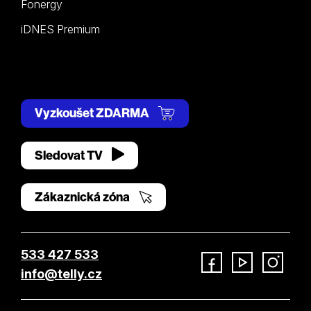
Fonergy
iDNES Premium
Vyzkoušet ZDARMA
Sledovat TV
Zákaznická zóna
533 427 533
info@telly.cz
Facebook
YouTube
Instagram