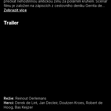
přečkat nehostinnou arktickou zimu za polárním kruhem. Scénář
filmu je založen na zápiscích z cestovního deníku Gerrita de
Veera, jednoho z kartografů a členů výpravy. Tento film
Zobrazit více
režiséra Reinouta Oerlemanse byl v Nizozemsku natočen jako
první pomocí nové 3D technologie.
Trailer
Režie:
Reinout Oerlemans
Herci:
Derek de Lint, Jan Decleir, Doutzen Kroes, Robert de
Hoog, Bas Keijzer