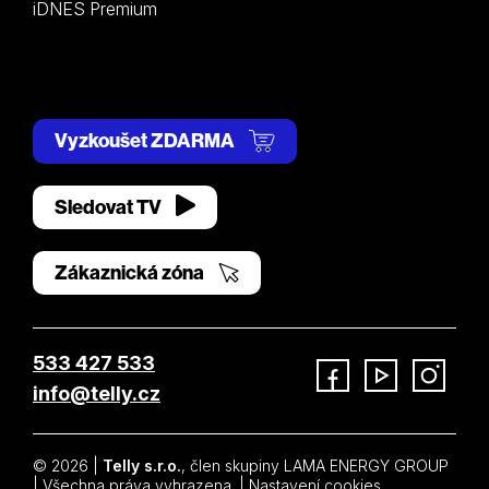
iDNES Premium
Vyzkoušet ZDARMA
Sledovat TV
Zákaznická zóna
533 427 533
info@telly.cz
Facebook
YouTube
Instagram
© 2026 |
Telly s.r.o.
, člen skupiny LAMA ENERGY GROUP
| Všechna práva vyhrazena. |
Nastavení cookies