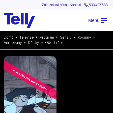
Zákaznická zóna
Kontakt
533 427 533
Menu
Domů
Televize
Program
Seriály
Rodinný
Animovaný
Dětský
Obedníček
Pořad aktuálně není v nabídce