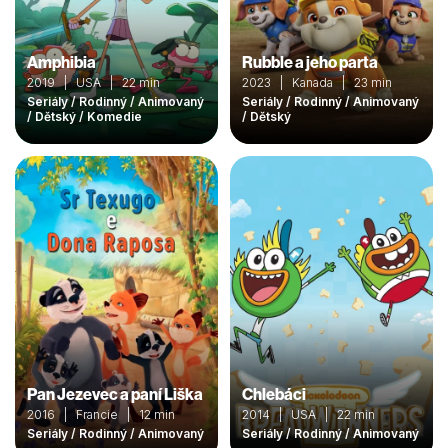
Amphibia
Rubble a jeho parta
2019 | USA | 22 min
2023 | Kanada | 23 min
Seriály / Rodinný / Animovaný
Seriály / Rodinný / Animovaný
/ Dětský / Komedie
/ Dětský
Pan Jezevec a paní Liška
Chlebáci
2016 | Francie | 12 min
2014 | USA | 22 min
Seriály / Rodinný / Animovaný
Seriály / Rodinný / Animovaný