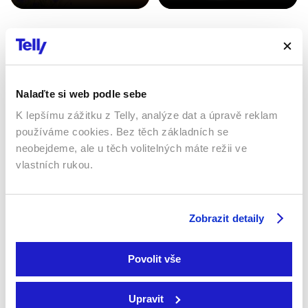
Sledujte kdekoliv až na 6 zařízeních
Sledovat internetovou televizi jde odkudkoliv
Nalaďte si web podle sebe
po celé EU, a to až na 6 zařízeních.
K lepšímu zážitku z Telly, analýze dat a úpravě reklam
používáme cookies. Bez těch základních se
neobejdeme, ale u těch volitelných máte režii ve
vlastních rukou.
Zobrazit detaily
Povolit vše
Smart TV - Android, Google, Samsung, LG, VIDAA
Upravit