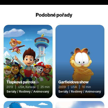
Podobné pořady
Tlapková patrola
Garfieldova show
2013 | USA, Kanada | 25 min
2009 | USA | 10 min
Seriály / Rodinný / Animovaný
Seriály / Rodinný / Animovaný