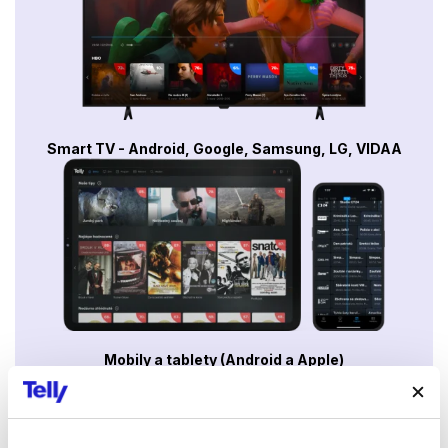
Film tak má ambici skrze opomíjený aspekt vikinského života
nabídnout i širší obraz tehdejší Evropy. Koneckonců, pohyb lidí
napříč kontinentem v rámci otrokářství lze pomocí moderních
technologií vysledovat i v dnešní Evropě. Výpravný snímek na
jedné straně čerpá z výpovědí předních evropských historiků a
odborníků, kteří diváka zasvětí i do nejmodernějších
výzkumných technologií, na druhé straně zaujme i skrze
inscenované dramatické a akční pasáže vyprávějící o životních
Smart TV - Android, Google, Samsung, LG, VIDAA
osudech do otroctví uneseného Findana. I tato příběhová část
má svůj reálný základ – před smrtí mnich Findan sepsal svůj
životní příběh: od zavlečení do otroctví a nucenou účast ve
vikinských bitvách až po svůj útěk a pouť Evropou 9. století až
do Švýcarska.
Mobily a tablety (Android a Apple)