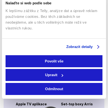
Nalaďte si web podle sebe
K lepšímu zážitku z Telly, analýze dat a úpravě reklam
používáme cookies. Bez těch základních se
neobejdeme, ale u těch volitelných máte režii ve
Webový prohlížeč
vlastních rukou.
Zobrazit detaily
Povolit vše
Xbox app
Upravit
Odmítnout
Apple TV aplikace
Set-top boxy Arris