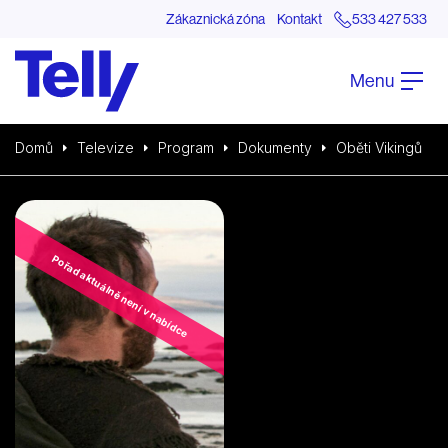
Zákaznická zóna
Kontakt
533 427 533
Menu
Domů
Televize
Program
Dokumenty
Oběti Vikingů
Pořad aktuálně není v nabídce