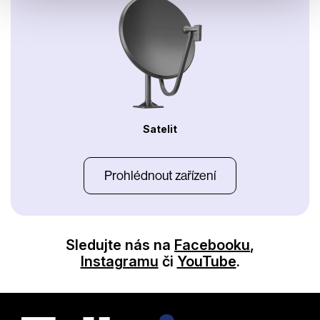
Satelit
Prohlédnout zařízení
Sledujte nás na
Facebooku
,
Instagramu
či
YouTube
.