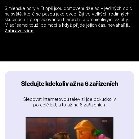
Simienské hory v Etiopii jsou domovem dželad – jediných opic
na světě, které se pasou jako ovce. Žijí ve velkých rodinných
skupinách s propracovanou hierarchií a proměnlivými vztahy.
Mladí samci touží po moci a když přijde jejich čas, neváhají ji
získat násilím. Alfa samec čelí neustálému tlaku, protože musí
Zobrazit více
chránit svou rodinu a odrážet soupeře. Skutečnou moc tu však
drží samice. Právě ony určují, kdo bude vládnout.
Sledujte kdekoliv až na 6 zařízeních
Sledovat internetovou televizi jde odkudkoliv
po celé EU, a to až na 6 zařízeních.