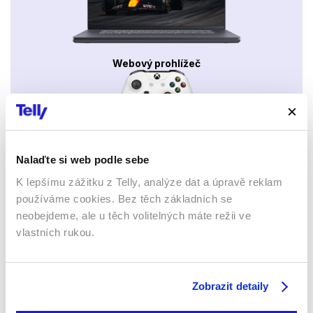
Webový prohlížeč
Nalaďte si web podle sebe
K lepšímu zážitku z Telly, analýze dat a úpravě reklam
Xbox app
používáme cookies. Bez těch základních se
neobejdeme, ale u těch volitelných máte režii ve
vlastních rukou.
Zobrazit detaily
Apple TV aplikace
Set-top boxy Arris