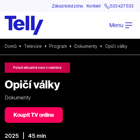
Zákaznická zóna
Kontakt
533 427 533
Menu
Domů
Televize
Program
Dokumenty
Opičí války
Pořad aktuálně není v nabídce
Opičí války
Dokumenty
Koupit TV online
2025 | 45 min