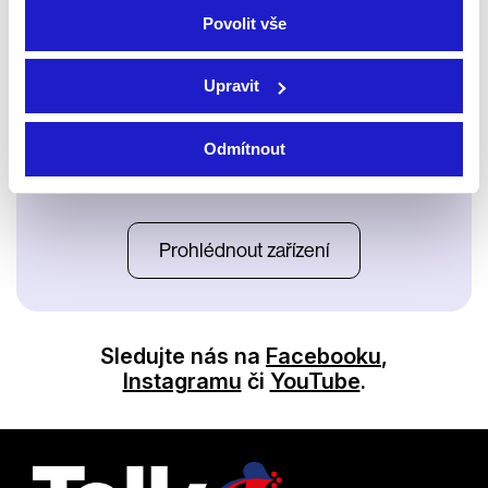
Povolit vše
Upravit
Odmítnout
Satelit
Prohlédnout zařízení
Sledujte nás na
Facebooku
,
Instagramu
či
YouTube
.