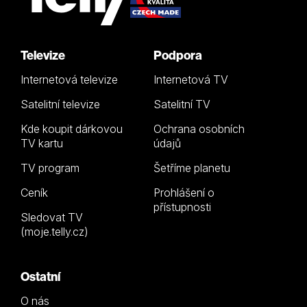
Televize
Podpora
Internetová televize
Internetová TV
Satelitní televize
Satelitní TV
Kde koupit dárkovou
Ochrana osobních
TV kartu
údajů
TV program
Šetříme planetu
Ceník
Prohlášení o
přístupnosti
Sledovat TV
(moje.telly.cz)
Ostatní
O nás