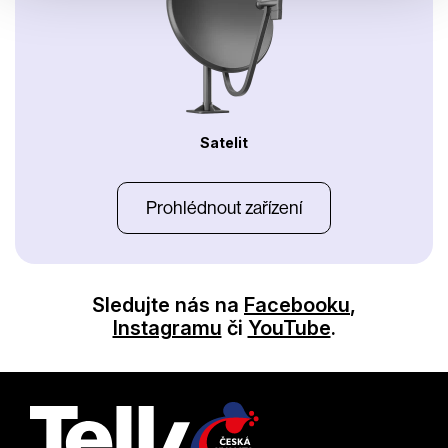
Satelit
Prohlédnout zařízení
Sledujte nás na
Facebooku
,
Instagramu
či
YouTube
.