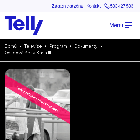
Zákaznická zóna
Kontakt
533 427 533
Menu
Domů
Televize
Program
Dokumenty
Osudové ženy Karla III.
Pořad aktuálně není v nabídce