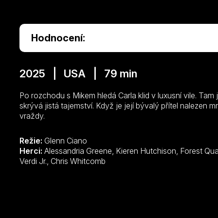
Hodnocení:
2025 | USA | 79 min
Po rozchodu s Mikem hledá Carla klid v luxusní vile. Tam j
skrývá jistá tajemství. Když je její bývalý přítel nalezen 
vraždy.
Režie:
Glenn Ciano
Herci:
Alessandria Greene, Kieren Hutchison, Forest Quaglia, Nicole Tubiola, David Gere, Chad
Verdi Jr., Chris Whitcomb