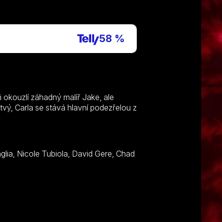
P
58 %
i okouzlí záhadný malíř Jake, ale
mrtvý, Carla se stává hlavní podezřelou z