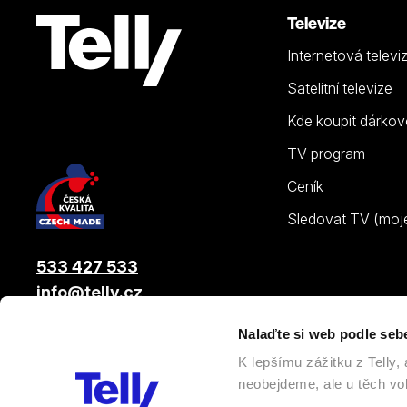
Televize
Internetová televi
Satelitní televize
Kde koupit dárkov
TV program
Ceník
Sledovat TV (moje.
533 427 533
info@telly.cz
Nalaďte si web podle seb
© 2026 |
Telly s.r.o.
, člen skupiny LAMA ENERGY GROUP
K lepšímu zážitku z Telly
neobejdeme, ale u těch vol