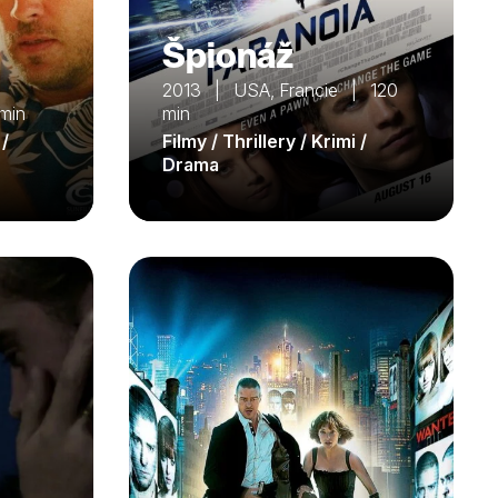
Špionáž
2013 | USA, Francie | 120
min
min
 /
Filmy / Thrillery / Krimi /
Drama