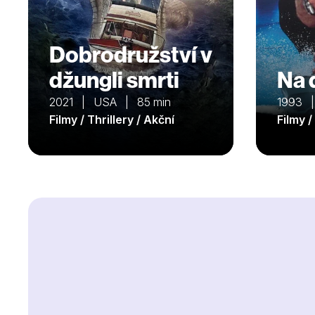
Dobrodružství v
džungli smrti
Na 
2021 | USA | 85 min
1993 
Filmy / Thrillery / Akční
Filmy /