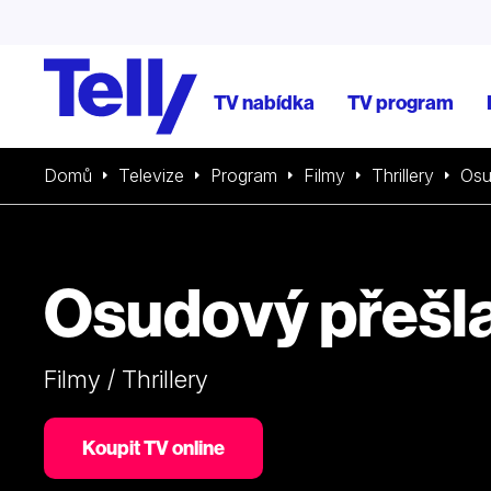
TV nabídka
TV program
Domů
Televize
Program
Filmy
Thrillery
Osu
Osudový přešl
Filmy / Thrillery
Koupit TV online