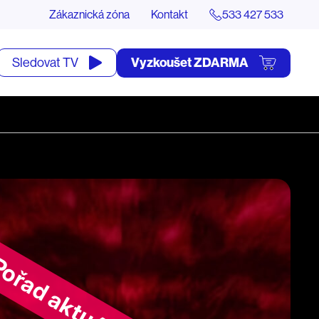
Zákaznická zóna
Kontakt
533 427 533
tevřít
Vyzkoušet ZDARMA
Sledovat TV
yhledávání