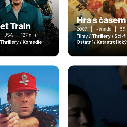
Hra s časem
et Train
2007 | Kanada | 86 
| USA | 127 min
Filmy / Thrillery / Sci-fi
 Thrillery / Komedie
Ostatní / Katastrofický