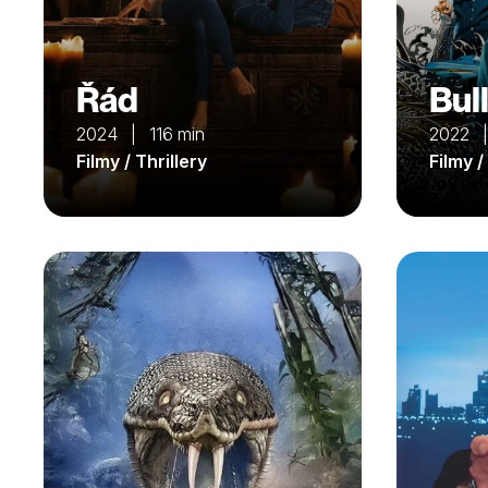
Řád
Bull
2024 | 116 min
2022 
Filmy / Thrillery
Filmy /