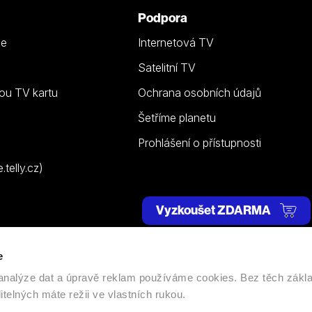
Podpora
ze
Internetová TV
Satelitní TV
ou TV kartu
Ochrana osobních údajů
Šetříme planetu
Prohlášení o přístupnosti
telly.cz)
Vyzkoušet ZDARMA
e
 | Všechna práva vyhrazena. |
Nastavení cookies
, analýze dat a úpravě reklam používáme cookies. Bez těch zákl
itelných máte režii ve vlastních rukou.