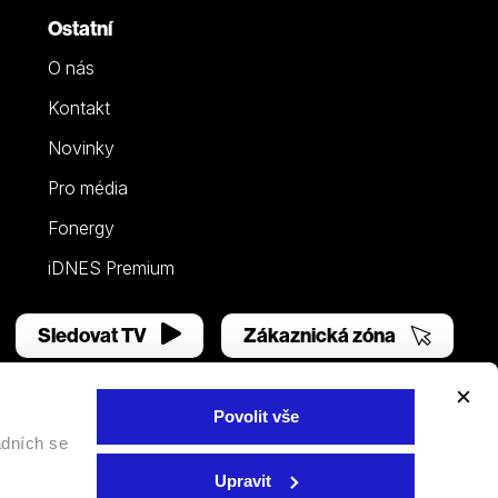
Ostatní
O nás
Kontakt
Novinky
Pro média
Fonergy
iDNES Premium
Sledovat TV
Zákaznická zóna
Povolit vše
adních se
Facebook
YouTube
Instagram
Upravit