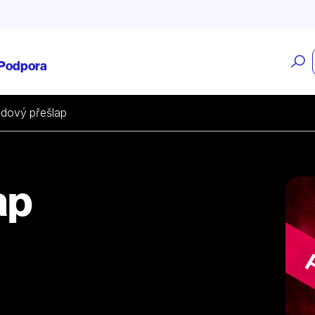
O
Podpora
v
dový přešlap
ap