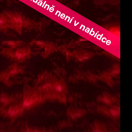
ořad aktuálně není v nabídce