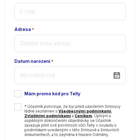
Adresa
*
Datum narození
*
DD
dot
MM
Mám promo kód pro Telly
dot
YYYY
*
* Účastník potvrzuje, že byl před uzavřením Smlouvy
řádně seznámen s
Všeobecnými podmínkami
,
Zvláštními podmínkami
a
Ceníkem
. Úplným a
úspěšným dokončením objednávky se Účastník
zavazuje plnit své povinnosti vůči Telly v souladu s
podmínkami uvedenými v této Smlouvě a Smluvních
dokumentech, a to zejména k hrazení Odměny.