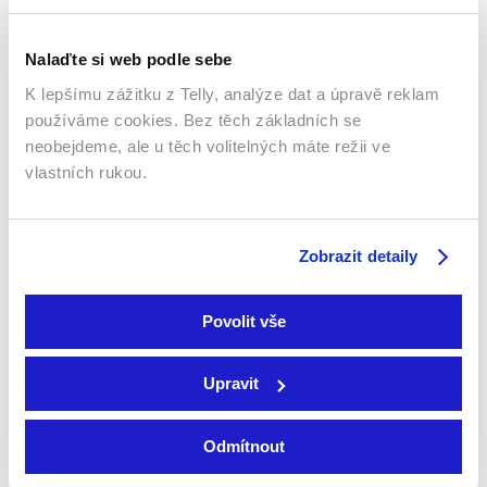
Nalaďte si web podle sebe
K lepšímu zážitku z Telly, analýze dat a úpravě reklam
používáme cookies. Bez těch základních se
neobejdeme, ale u těch volitelných máte režii ve
vlastních rukou.
Tlapková patrola
Garfieldova show
2013 | USA, Kanada | 25 min
2009 | USA | 10 min
Seriály / Rodinný / Animovaný
Seriály / Rodinný / Animovaný
Zobrazit detaily
Povolit vše
Upravit
Odmítnout