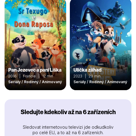
Pan Jezevec a paní Liška
Ulička záhad
2016 | Francie | 12 min
2023 | 29 min
Seriály / Rodinný / Animovaný
Seriály / Rodinný / Animovaný
Sledujte kdekoliv až na 6 zařízeních
Sledovat internetovou televizi jde odkudkoliv
po celé EU, a to až na 6 zařízeních.