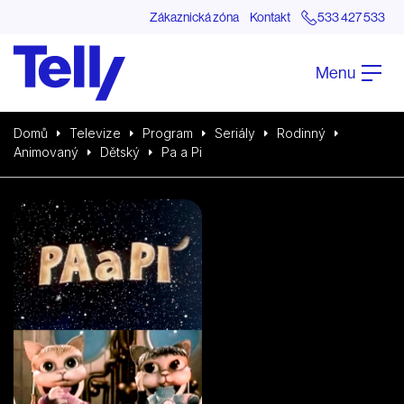
Zákaznická zóna
Kontakt
533 427 533
Menu
Domů
Televize
Program
Seriály
Rodinný
Animovaný
Dětský
Pa a Pi