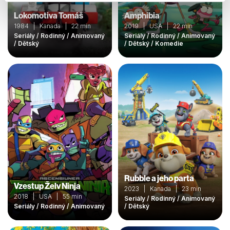
Lokomotiva Tomáš
Amphibia
1984 | Kanada | 22 min
2019 | USA | 22 min
Seriály / Rodinný / Animovaný
Seriály / Rodinný / Animovaný
/ Dětský
/ Dětský / Komedie
Rubble a jeho parta
Vzestup Želv Ninja
2023 | Kanada | 23 min
2018 | USA | 55 min
Seriály / Rodinný / Animovaný
Seriály / Rodinný / Animovaný
/ Dětský