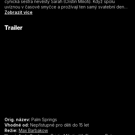
cynická sestra nevěsty Sarah (Cristin Milioti). Když spolu
uvíznou v časové smyčce a prožívají ten samý svatební den
znovu a znovu, hledají způsoby, jak se zabavit, nebo alespoň
Zobrazit více
nezbláznit. Ať udělají cokoliv, ráno neponesou žádné následky,
a tak postupně ztrácejí veškeré zábrany… Chytrá i ztřeštěná
Trailer
letní komedie vás rozesměje nahlas a zároveň vám připomene,
že i když zdánlivě na ničem nezáleží, stojí za to zachovat si
aspoň trochu lidskosti a lásky.
Orig. název:
Palm Springs
Vhodné od:
Nepřístupné pro děti do 15 let
Režie:
Max Barbakow