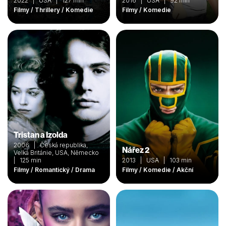
2022 | USA | 127 min
2016 | USA | 92 min
Filmy / Thrillery / Komedie
Filmy / Komedie
Tristan a Izolda
2006 | Česká republika,
Nářez 2
Velká Británie, USA, Německo
| 125 min
2013 | USA | 103 min
Filmy / Romantický / Drama
Filmy / Komedie / Akční