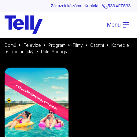
Zákaznická zóna
Kontakt
533 427 533
Menu
Domů
Televize
Program
Filmy
Ostatní
Komedie
Romantický
Palm Springs
Pořad aktuálně není v nabídce