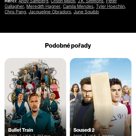
Herci:
Andy Samberg
,
Cristin Milioti
,
J.K. Simmons
,
Peter
Gallagher
,
Meredith Hagner
,
Camila Mendes
,
Tyler Hoechlin
,
Chris Pang
,
Jacqueline Obradors
,
June Squibb
Podobné pořady
Bullet Train
Sousedi 2