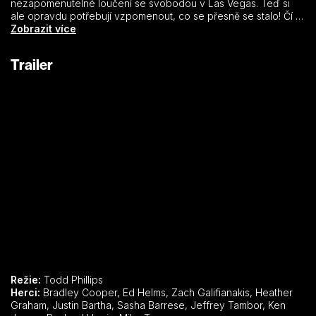
nezapomenutelné loučení se svobodou v Las Vegas. Teď si
ale opravdu potřebují vzpomenout, co se přesně se stalo! Čí je
to dítě v šatně jejich apartmá v Caesars Palace? Jak se dostal
Zobrazit více
do koupely tygr? Proč jednomu z nich chybí zub? Ale hlavně –
kde je ženich? Cokoliv tihle mládenci prováděli během loučení
Trailer
se svobodou, bledne ve srovnání s tím, co musejí vyřešit za
střízliva. Ze střípků vzpomínek se jim nakonec podaří poskládat
mozaiku událostí předešlé noci. Nyní zbývá jediné: překonat
kocovinu, najít ženicha a dopravit ho na obřad. Viva Las Vegas!
Režie:
Todd Phillips
Herci:
Bradley Cooper, Ed Helms, Zach Galifianakis, Heather
Graham, Justin Bartha, Sasha Barrese, Jeffrey Tambor, Ken