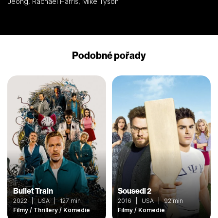
Jeong, Rachael Harris, Mike Tyson
Podobné pořady
Bullet Train
Sousedi 2
2022 | USA | 127 min
2016 | USA | 92 min
Filmy / Thrillery / Komedie
Filmy / Komedie