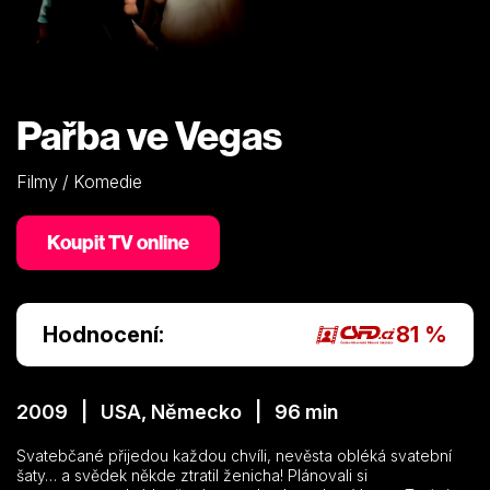
Pařba ve Vegas
Filmy / Komedie
Koupit TV online
Hodnocení:
81 %
2009 | USA, Německo | 96 min
Svatebčané přijedou každou chvíli, nevěsta obléká svatební
šaty… a svědek někde ztratil ženicha! Plánovali si