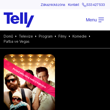
Zákaznická zóna
Kontakt
533 427 533
Menu
Domů
Televize
Program
Filmy
Komedie
Pařba ve Vegas
Pořad aktuálně není v nabídce