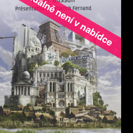
ořad aktuálně není v nabídce