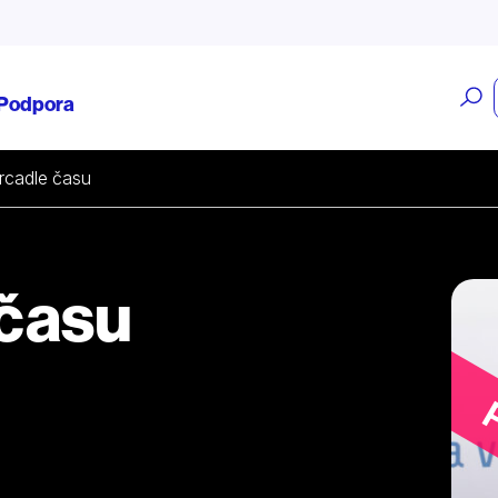
O
Podpora
v
zrcadle času
 času