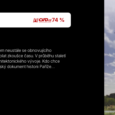
P
74 %
jem neustále se obnovujícího
lat zkoušce času. V průběhu staletí
chitektonického vývoje. Kdo chce
ský dokument historii Paříže
e cest a hledá nová území. Tato
íží. Věčným městem, městem světel.