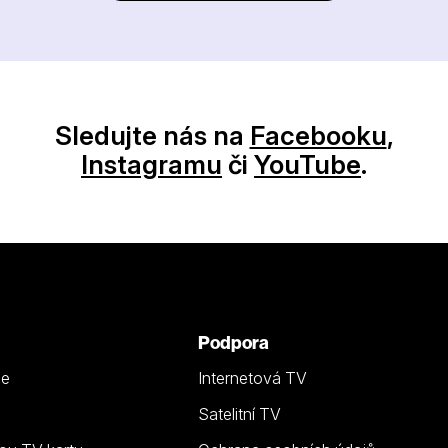
Sledujte nás na
Facebooku
,
Instagramu
či
YouTube
.
Podpora
ze
Internetová TV
Satelitní TV