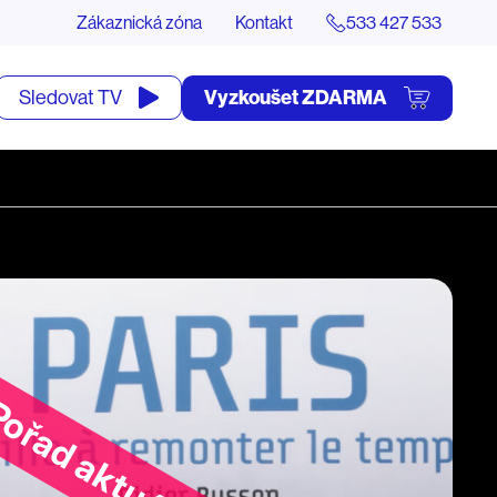
Zákaznická zóna
Kontakt
533 427 533
tevřít
Vyzkoušet ZDARMA
Sledovat TV
yhledávání