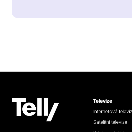
Televize
Internetová televi
Satelitní televize