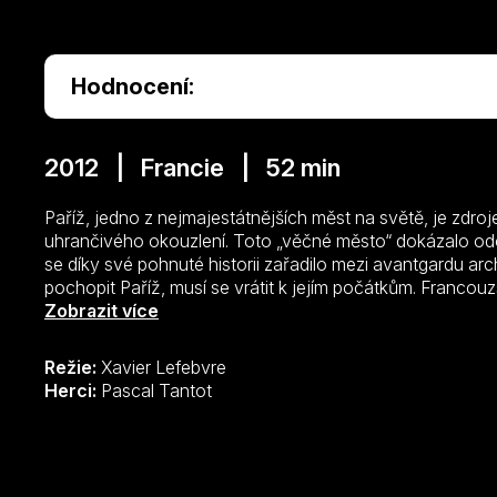
Hodnocení:
2012 | Francie | 52 min
Paříž, jedno z nejmajestátnějších měst na světě, je zdro
uhrančivého okouzlení. Toto „věčné město“ dokázalo odo
se díky své pohnuté historii zařadilo mezi avantgardu ar
pochopit Paříž, musí se vrátit k jejím počátkům. Francouz
prozkoumá. Dnes je francouzská metropole na křižovatc
Zobrazit více
proměna je životní nutností, aby Paříž zůstala stále Pař
Odvážným, bouřlivým, vizionářským…
Režie:
Xavier Lefebvre
Herci:
Pascal Tantot