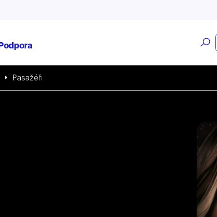
O
Podpora
v
a
Pasažéři