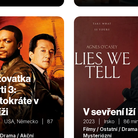
žovatka
i 3:
tokráte v
ži
V sevření lží
| USA, Německo | 87
2023 | Irsko | 86 mi
Filmy / Ostatní / Drama
/ Drama / Akční
Mysteriózní