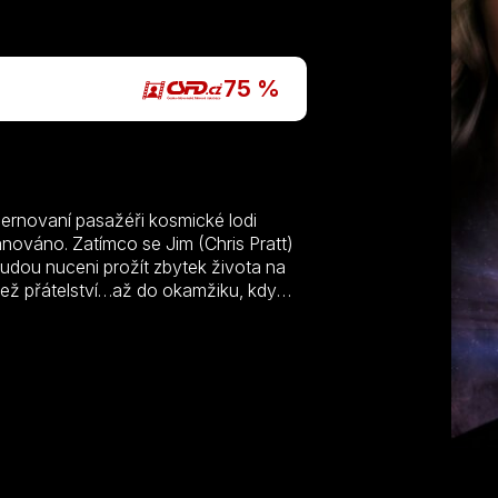
75 %
bernovaní pasažéři kosmické lodi
ánováno. Zatímco se Jim (Chris Pratt)
budou nuceni prožít zbytek života na
ce než přátelství…až do okamžiku, kdy
a Aurora jsou teď těmi jedinými, kdo