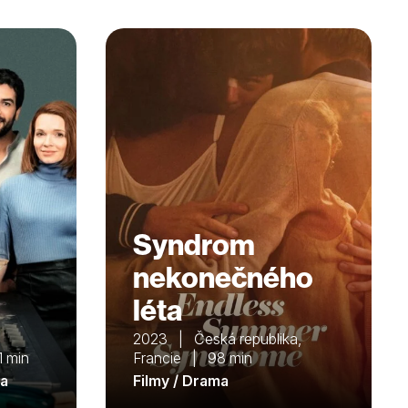
Syndrom
nekonečného
léta
2023 | Česká republika,
 min
Francie | 98 min
ma
Filmy / Drama