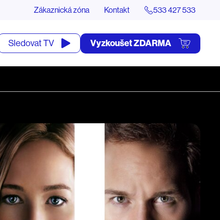
Zákaznická zóna
Kontakt
533 427 533
tevřít
Vyzkoušet ZDARMA
Sledovat TV
yhledávání