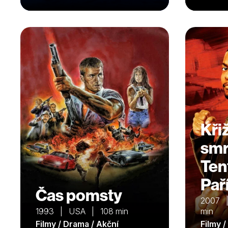
Kři
smrt
Ten
Paří
Čas pomsty
2007 
1993 | USA | 108 min
min
Filmy / Drama / Akční
Filmy 