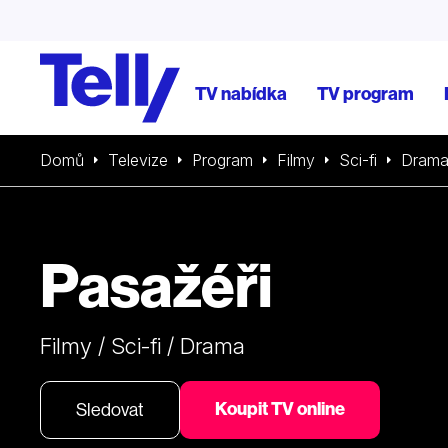
TV nabídka
TV program
Domů
Televize
Program
Filmy
Sci-fi
Dram
Pasažéři
Filmy / Sci-fi / Drama
Koupit TV online
Sledovat