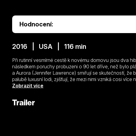
Hodnocení:
2016 | USA | 116 min
Při rutinní vesmírné cestě k novému domovu jsou dva hi
následkem poruchy probuzeni o 90 let dříve, než bylo pl
a Aurora (Jennifer Lawrence) smiřují se skutečností, že 
palubě luxusní lodi, zjišťují, že mezi nimi vzniká cosi ví
odhalí, že se celá loď ocitá v obrovském nebezpečí. Jim 
Zobrazit více
může zachránit životy 5000 spících pasažérů.
Trailer