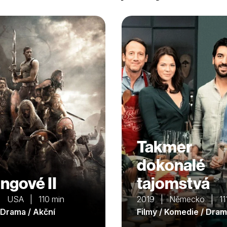
Takmer
dokonalé
ingové II
tajomstvá
| USA | 110 min
2019 | Německo | 111
/ Drama / Akční
Filmy / Komedie / Dra