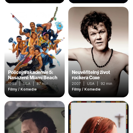
Policejní akademie 5:
Neuvěřitelný život
Nasazení: Miami Beach
rockera Coxe
1988 | USA | 87 min
2007 | USA | 92 min
Filmy / Komedie
Filmy / Komedie