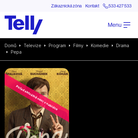
Zákaznická zóna
Kontakt
533 427 533
Menu
Domů
Televize
Program
Filmy
Komedie
Drama
Pepa
Pořad aktuálně není v nabídce