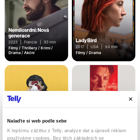
Nemilosrdní: Nová
generace
Lady Bird
2023 | Francie | 93 min
2017 | USA | 94 min
Filmy / Thrillery / Krimi /
Drama / Akční
Filmy / Drama
Nalaďte si web podle sebe
K lepšímu zážitku z Telly, analýze dat a úpravě reklam
používáme cookies. Bez těch základních se
Salli
Asfaltové město