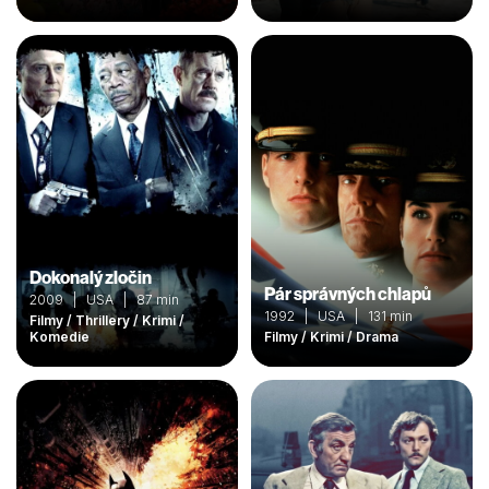
Dokonalý zločin
Pár správných chlapů
2009 | USA | 87 min
1992 | USA | 131 min
Filmy / Thrillery / Krimi /
Komedie
Filmy / Krimi / Drama