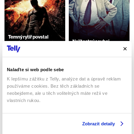
Temný rytíř povstal
Nelítostný souboj
2012 | USA | 158 min
1975 | Francie | 91 min
Filmy / Thrillery / Krimi /
Drama / Akční / Fantasy
Filmy / Krimi
Nalaďte si web podle sebe
K lepšímu zážitku z Telly, analýze dat a úpravě reklam
Sledujte kdekoliv až na 6 zařízeních
používáme cookies. Bez těch základních se
neobejdeme, ale u těch volitelných máte režii ve
Sledovat internetovou televizi jde odkudkoliv
vlastních rukou.
po celé EU, a to až na 6 zařízeních.
Zobrazit detaily