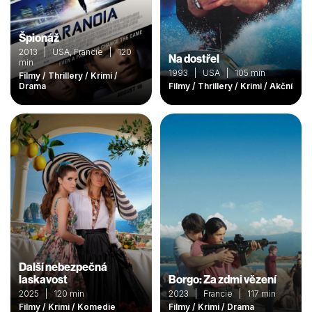
Špionáž
2013 | USA, Francie | 120
Na dostřel
min
1993 | USA | 105 min
Filmy / Thrillery / Krimi /
Drama
Filmy / Thrillery / Krimi / Akční
Další nebezpečná
laskavost
Borgo: Za zdmi vězení
2025 | 120 min
2023 | Francie | 117 min
Filmy / Krimi / Komedie
Filmy / Krimi / Drama