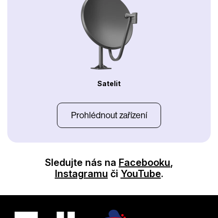
Satelit
Prohlédnout zařízení
Sledujte nás na
Facebooku
,
Instagramu
či
YouTube
.