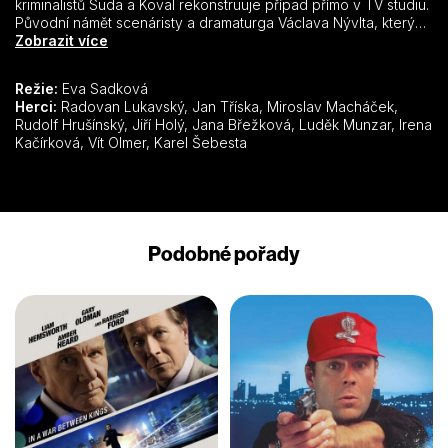
kriminalistů Suda a Koval rekonstruuje případ přímo v TV studiu.
Původní námět scenáristy a dramaturga Václava Nývlta, který
se později uplatnil jako dramatizátor a filmový adaptátor próz
Zobrazit více
Bohumila Hrabala.
Režie:
Eva Sadková
Herci:
Radovan Lukavský, Jan Tříska, Miroslav Macháček,
Rudolf Hrušínský, Jiří Holý, Jana Břežková, Luděk Munzar, Irena
Kačírková, Vít Olmer, Karel Šebesta
Podobné pořady