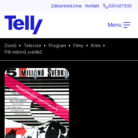
Zákaznická zóna
Kontakt
533 427 533
Menu
Domů
Televize
Program
Filmy
Krimi
Pět milionů svědků
Pořad aktuálně není v nabídce