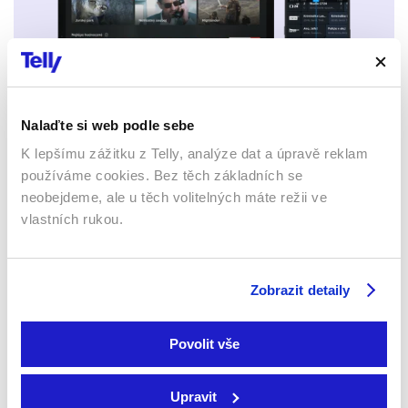
Nalaďte si web podle sebe
Mobily a tablety (Android a Apple)
K lepšímu zážitku z Telly, analýze dat a úpravě reklam
používáme cookies. Bez těch základních se
neobejdeme, ale u těch volitelných máte režii ve
vlastních rukou.
Zobrazit detaily
Webový prohlížeč
Povolit vše
Upravit