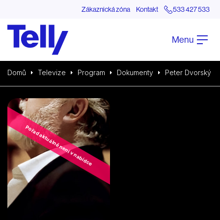
Zákaznická zóna
Kontakt
533 427 533
Menu
Domů
Televize
Program
Dokumenty
Peter Dvorský
Pořad aktuálně není v nabídce