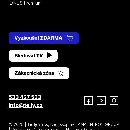
iDNES Premium
Vyzkoušet ZDARMA
Sledovat TV
Zákaznická zóna
533 427 533
info@telly.cz
Facebook
YouTube
Instagram
© 2026 |
Telly s.r.o.
, člen skupiny LAMA ENERGY GROUP
| Všechna práva vyhrazena. |
Nastavení cookies