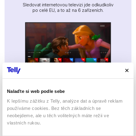
Sledovat internetovou televizi jde odkudkoliv
po celé EU, a to až na 6 zařízeních.
Smart TV - Android, Google, Samsung, LG, VIDAA
Nalaďte si web podle sebe
K lepšímu zážitku z Telly, analýze dat a úpravě reklam
používáme cookies. Bez těch základních se
neobejdeme, ale u těch volitelných máte režii ve
vlastních rukou.