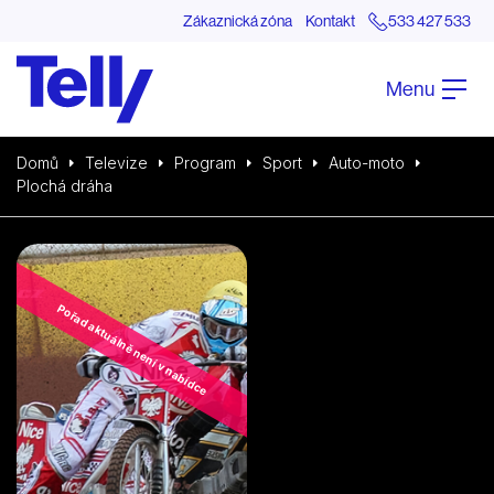
Zákaznická zóna
Kontakt
533 427 533
Menu
Domů
Televize
Program
Sport
Auto-moto
Plochá dráha
Pořad aktuálně není v nabídce