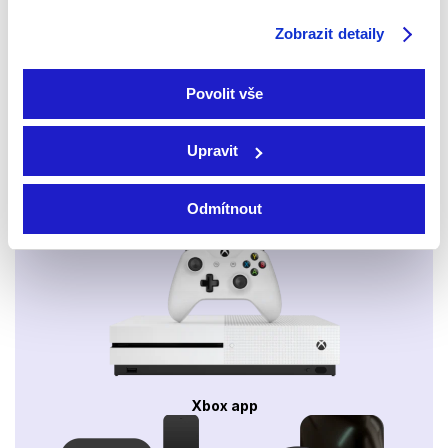
Zobrazit detaily
Mobily a tablety (Android a Apple)
Povolit vše
Upravit
Odmítnout
Webový prohlížeč
Xbox app