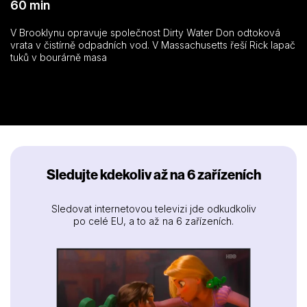
60 min
V Brooklynu opravuje společnost Dirty Water Don odtoková
vrata v čistírně odpadních vod. V Massachusetts řeší Rick lapač
tuků v bourárně masa
Sledujte kdekoliv až na 6 zařízeních
Sledovat internetovou televizi jde odkudkoliv
po celé EU, a to až na 6 zařízeních.