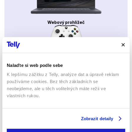
Webový prohlížeč
Nalaďte si web podle sebe
Xbox app
K lepšímu zážitku z Telly, analýze dat a úpravě reklam
používáme cookies. Bez těch základních se
neobejdeme, ale u těch volitelných máte režii ve
vlastních rukou.
Apple TV aplikace
Set-top boxy Arris
Zobrazit detaily