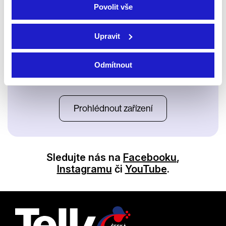
Povolit vše
Upravit
Odmítnout
Satelit
Prohlédnout zařízení
Sledujte nás na
Facebooku
,
Instagramu
či
YouTube
.