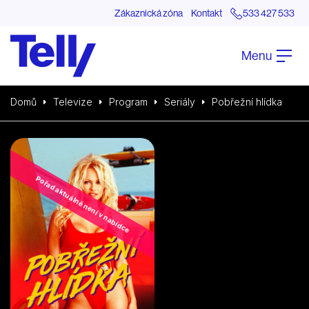
Zákaznická zóna
Kontakt
533 427 533
Menu
Domů
Televize
Program
Seriály
Pobřežní hlídka
Pořad aktuálně není v nabídce