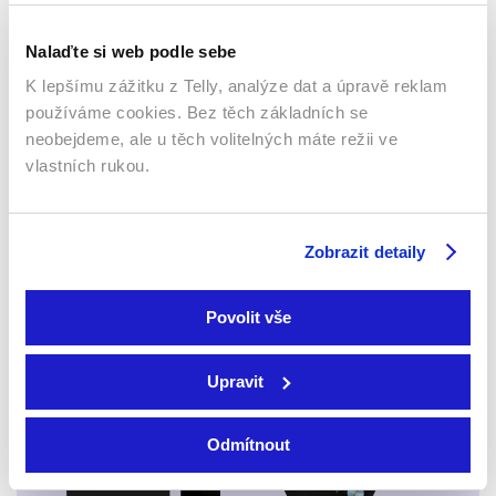
Nalaďte si web podle sebe
K lepšímu zážitku z Telly, analýze dat a úpravě reklam
používáme cookies. Bez těch základních se
neobejdeme, ale u těch volitelných máte režii ve
vlastních rukou.
Webový prohlížeč
Zobrazit detaily
Povolit vše
Upravit
Xbox app
Odmítnout