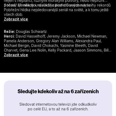
nejen s neplavci, různými mořskými potvory, nebo nepřízní
počasí, ale někdy i musí vzít zákon do svých rukou.
S téměř 1,1 miliardou diváků je podle Guneissovy knihy rekordů
Pobřežní hlídka nejsledovanější seriál na světě, a k tomu ještě
všech dob.
Zobrazit více
Režie:
Douglas Schwartz
Herci:
David Hasselhoff, Jeremy Jackson, Michael Newman, Pamela Anderson, Gregory Alan Williams, Alexandra Paul, Michael Bergin, David Chokachi, Yasmine Bleeth, David Charvet, Gena Lee Nolin, Kelly Packard, Jaason Simmons, Billy Warlock, Erika Eleniak, Brooke Burns, Jason Brooks, Nicole Eggert, Monte Markham, Jason Momoa, Donna D'Errico, Richard Jaeckel, Parker Stevenson, Krista Allen, John Allen Nelson, Kelly Slater, Simmone Mackinnon, Nancy Valen, Mitzi Kapture, Brande Roderick, Carmen Electra, Brandon Call, Holly Gagnier, Shawn Weatherly, Wendie Malick, Pamela Bach Hasselhoff, Vanessa Angel, Vincent Van Patten, Vincent Klyn, Elizabeth Berkley, Ali Hillis, Sarah Buxton, Sam J. Jones, Brooke Langton, Mädchen Amick, Victor Webster, Jason Dohring, Greg Grunberg,
Zobrazit více
Sledujte kdekoliv až na 6 zařízeních
Sledovat internetovou televizi jde odkudkoliv
po celé EU, a to až na 6 zařízeních.