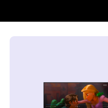
seznamu světového dědictví UNESCO a v provincii Phe
ohňostroj nad historickým parkem Phra Nakhon Khiri.