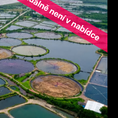
ořad aktuálně není v nabídce