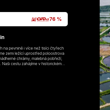
P
76 %
in
 na pevnině i více než tisíci čtyřech
e zemi ležící uprostřed poloostrova
 nádherné chrámy, malebná pobřeží,
i. Naši cestu zahájíme v historickém
h chrámů, poznáme tradici lidových
eras Baan Pa Bong Piang i těch
Thajsko má i fascinující historické a
se sousedními národy a odvěké, dodnes
e některá z thajských ikonických
 Spatříme dechberoucí horské masivy,
Odhalíme atmosféru v uprchlickém
cký park Ayutthaya zapsaný do