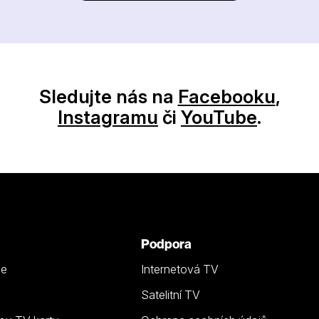
Sledujte nás na
Facebooku
,
Instagramu
či
YouTube
.
Podpora
ze
Internetová TV
Satelitní TV