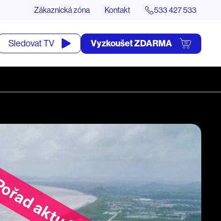
Zákaznická zóna
Kontakt
533 427 533
tevřít
Vyzkoušet ZDARMA
Sledovat TV
yhledávání