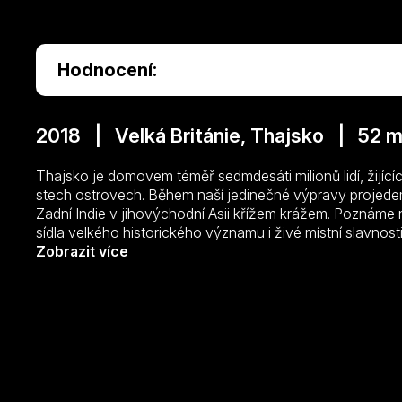
Hodnocení:
2018 | Velká Británie, Thajsko | 52 m
Thajsko je domovem téměř sedmdesáti milionů lidí, žijících
stech ostrovech. Během naší jedinečné výpravy projedem
Zadní Indie v jihovýchodní Asii křížem krážem. Poznáme
sídla velkého historického významu i živé místní slavnost
parku Phimai, kde najdeme jeden z největších khmerskýc
Zobrazit více
slavností v provincii Kalasin, objevíme krásu rýžových t
nejluxusnějších přímořských thajských rezortů v Pattayi… 
duchovní dějiny. Najdeme tam výrazné prolínání kultur 
živé tradice. Během této úžasné letecké výpravy poznám
architektonických památek a přírodních pozoruhodností.
deštné lesy i některé z nejkrásnějších světových pláží. 
táboře v Umpiem Mai provincii v Tak, navštívíme histori