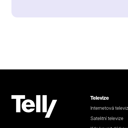
Televize
Internetová televi
Satelitní televize