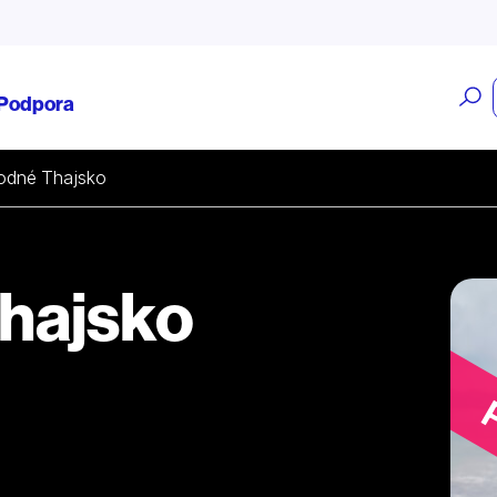
O
Podpora
v
odné Thajsko
hajsko