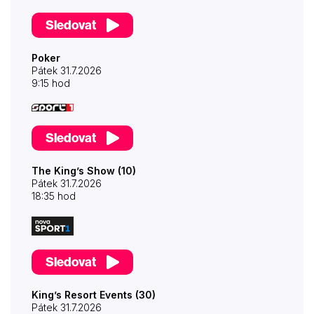
Sledovat
Poker
Pátek 31.7.2026
9:15 hod
Sledovat
The King’s Show (10)
Pátek 31.7.2026
18:35 hod
Sledovat
King’s Resort Events (30)
Pátek 31.7.2026