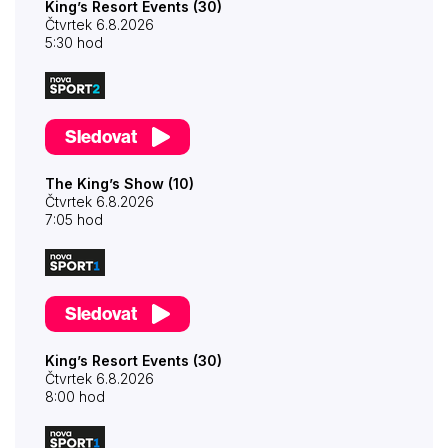
King’s Resort Events (30)
Čtvrtek 6.8.2026
5:30 hod
Sledovat
The King’s Show (10)
Čtvrtek 6.8.2026
7:05 hod
Sledovat
King’s Resort Events (30)
Čtvrtek 6.8.2026
8:00 hod