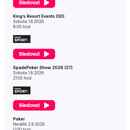
Sledovat
King’s Resort Events (30)
Sobota 1.8.2026
8:00 hod
Sledovat
SpadePoker Show 2026 (27)
Sobota 1.8.2026
21:05 hod
Sledovat
Poker
Neděle 2.8.2026
0:00 hod