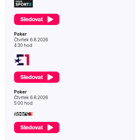
Sledovat
Poker
Čtvrtek 6.8.2026
4:30 hod
Sledovat
Poker
Čtvrtek 6.8.2026
5:00 hod
Sledovat