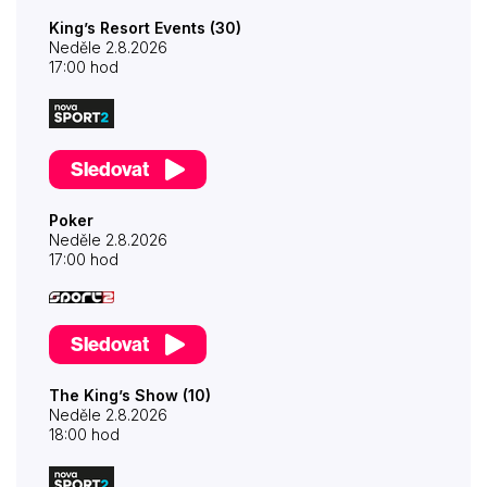
King’s Resort Events (30)
Neděle 2.8.2026
17:00 hod
Sledovat
Poker
Neděle 2.8.2026
17:00 hod
Sledovat
The King’s Show (10)
Neděle 2.8.2026
18:00 hod