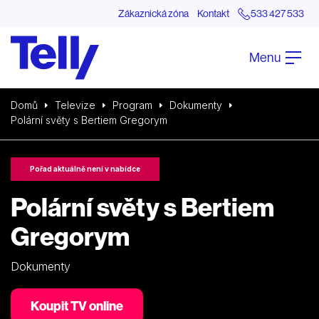
Zákaznická zóna
Kontakt
533 427 533
Menu
Domů
Televize
Program
Dokumenty
Polární světy s Bertiem Gregorym
Pořad aktuálně není v nabídce
Polární světy s Bertiem
Gregorym
Dokumenty
Koupit TV online