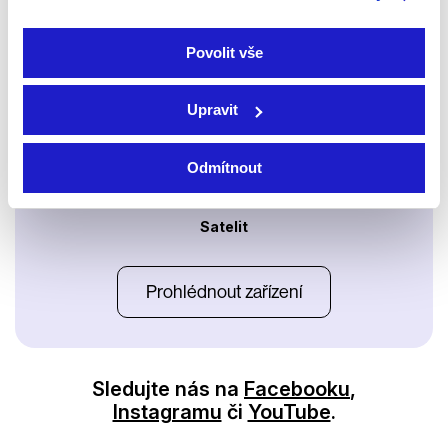
Apple TV aplikace
Set-top boxy Arris
Povolit vše
Upravit
Odmítnout
Satelit
Prohlédnout zařízení
Sledujte nás na
Facebooku
,
Instagramu
či
YouTube
.