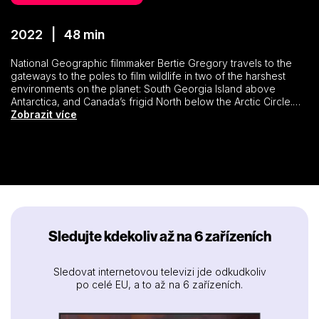
2022 | 48 min
National Geographic filmmaker Bertie Gregory travels to the
gateways to the poles to film wildlife in two of the harshest
environments on the planet: South Georgia Island above
Antarctica, and Canada’s frigid North below the Arctic Circle.
Surviving in these vastly different environments require
Zobrazit více
cunning, persistence and the ability to adapt to a changing
climate. This is the story of Bertie’s quest to capture these wild
environments firsthand.
Sledujte kdekoliv až na 6 zařízeních
Sledovat internetovou televizi jde odkudkoliv
po celé EU, a to až na 6 zařízeních.