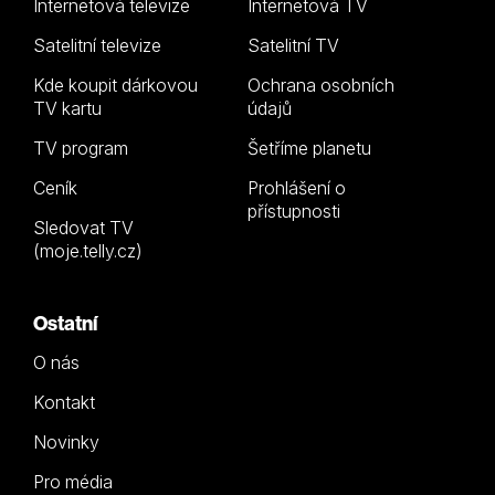
Internetová televize
Internetová TV
Satelitní televize
Satelitní TV
Kde koupit dárkovou
Ochrana osobních
TV kartu
údajů
TV program
Šetříme planetu
Ceník
Prohlášení o
přístupnosti
Sledovat TV
(moje.telly.cz)
Ostatní
O nás
Kontakt
Novinky
Pro média