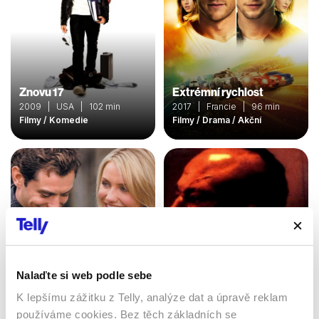
Znovu 17
Extrémní rychlost
2009 | USA | 102 min
2017 | Francie | 96 min
Filmy / Komedie
Filmy / Drama / Akční
Nalaďte si web podle sebe
K lepšímu zážitku z Telly, analýze dat a úpravě reklam
Kickboxer 4: Agresor
používáme cookies. Bez těch základních se
Prázdniny