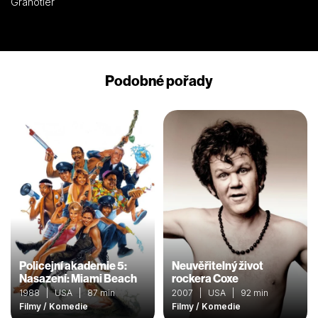
Granotier
Podobné pořady
Policejní akademie 5:
Neuvěřitelný život
Nasazení: Miami Beach
rockera Coxe
1988 | USA | 87 min
2007 | USA | 92 min
Filmy / Komedie
Filmy / Komedie