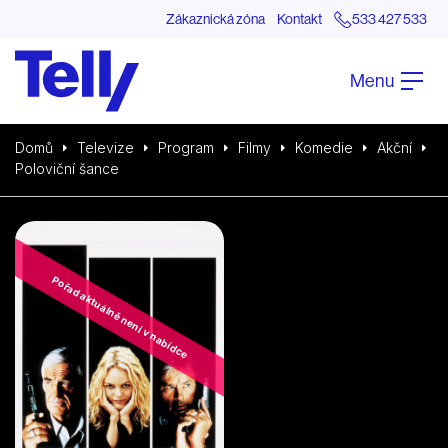
Zákaznická zóna
Kontakt
533 427 533
Menu
Domů
Televize
Program
Filmy
Komedie
Akční
Poloviční šance
Pořad aktuálně není v nabídce