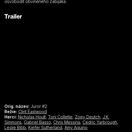
osvobodit obviněného zabijáka.
Trailer
Orig. název:
Juror #2
Režie:
Clint Eastwood
Herci:
Nicholas Hoult
,
Toni Collette
,
Zoey Deutch
,
J.K.
Simmons
,
Gabriel Basso
,
Chris Messina
,
Cedric Yarbrough
,
Leslie Bibb
,
Kiefer Sutherland
,
Amy Aquino