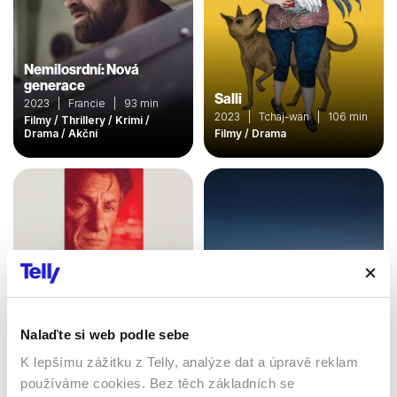
Nemilosrdní: Nová
generace
Salli
2023 | Francie | 93 min
2023 | Tchaj-wan | 106 min
Filmy / Thrillery / Krimi /
Drama / Akční
Filmy / Drama
Nalaďte si web podle sebe
Automata
K lepšímu zážitku z Telly, analýze dat a úpravě reklam
2014 | USA, Bulharsko,
Asfaltové město
používáme cookies. Bez těch základních se
Kanada | 109 min