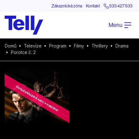
Zákaznická zóna
Kontakt
533 427 533
Menu
Domů
Televize
Program
Filmy
Thrillery
Drama
Porotce č. 2
Pořad aktuálně není v nabídce