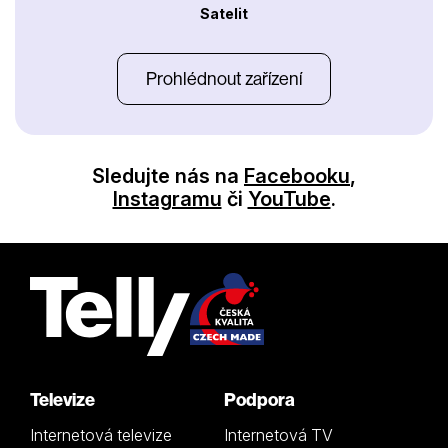
Satelit
Prohlédnout zařízení
Sledujte nás na
Facebooku
,
Instagramu
či
YouTube
.
Televize
Podpora
Internetová televize
Internetová TV