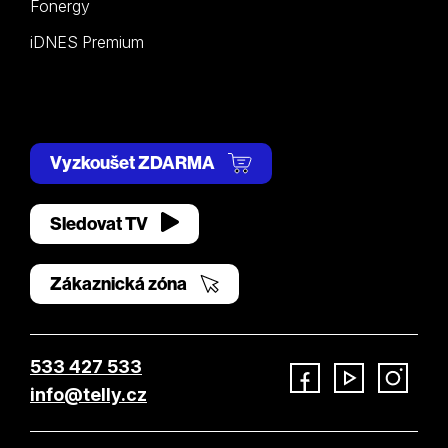
Fonergy
iDNES Premium
Vyzkoušet ZDARMA
Sledovat TV
Zákaznická zóna
533 427 533
info@telly.cz
Facebook
YouTube
Instagram