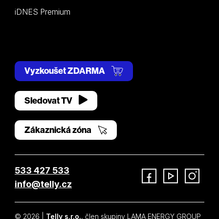
iDNES Premium
Vyzkoušet ZDARMA
Sledovat TV
Zákaznická zóna
533 427 533
info@telly.cz
Facebook
YouTube
Instagram
© 2026 |
Telly s.r.o.
, člen skupiny LAMA ENERGY GROUP