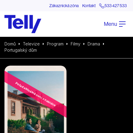
Zákaznická zóna
Kontakt
533 427 533
Menu
Domů
Televize
Program
Filmy
Drama
Portugalský dům
Pořad aktuálně není v nabídce