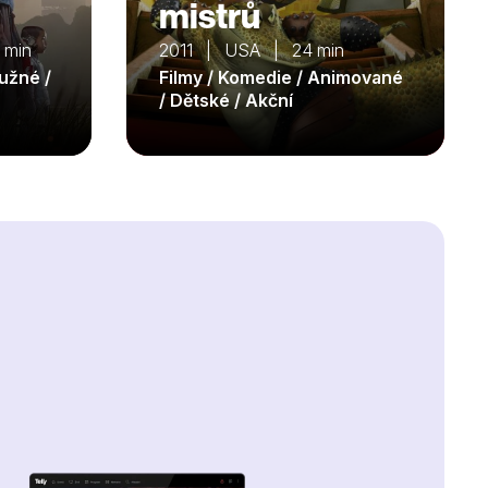
mistrů
 min
2011 | USA | 24 min
ružné /
Filmy / Komedie / Animované
/ Dětské / Akční