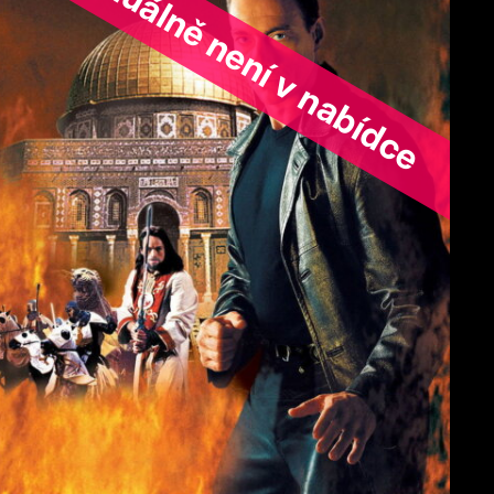
ořad aktuálně není v nabídce