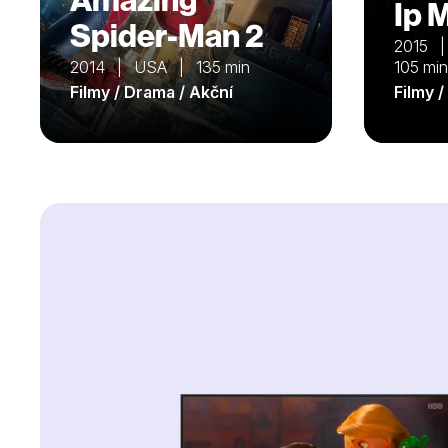
Ip 
Spider-Man 2
2015 |
2014 | USA | 135 min
105 min
Filmy / Drama / Akční
Filmy 