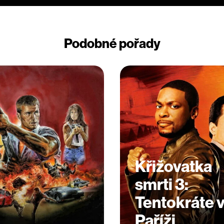
Podobné pořady
Křižovatka
smrti 3:
Tentokráte 
Paříži