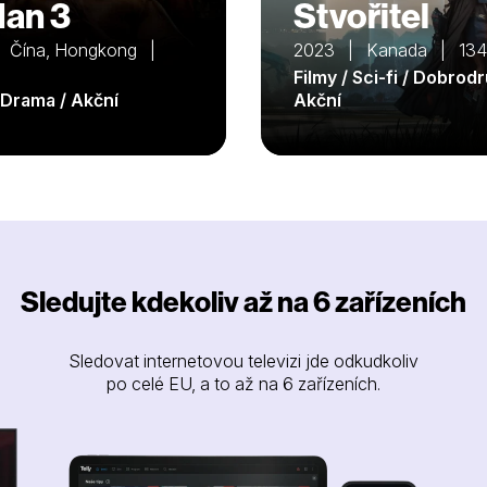
Man 3
Stvořitel
 Čína, Hongkong |
2023 | Kanada | 134
Filmy / Sci-fi / Dobrod
/ Drama / Akční
Akční
Sledujte kdekoliv až na 6 zařízeních
Sledovat internetovou televizi jde odkudkoliv
po celé EU, a to až na 6 zařízeních.