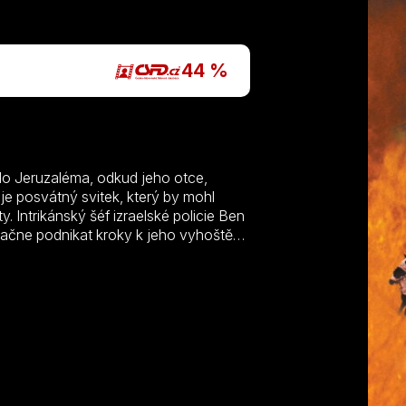
P
44 %
do Jeruzaléma, odkud jeho otce,
 je posvátný svitek, který by mohl
. Intrikánský šéf izraelské policie Ben
ačne podnikat kroky k jeho vyhoštění.
 Dalia Barrová, kterou se Rudymu
stit své jméno a získat zpět cenný
eno…