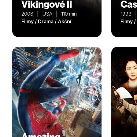
Vikingové II
Čas
2008 | USA | 110 min
1993 
Filmy / Drama / Akční
Filmy 
Amazing