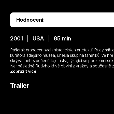
Hodnocení:
2001 | USA | 85 min
Pašerák drahocenných historických artefaktů Rudy míří 
kurátora zdejšího muzea, unesla skupina fanatiků. Ve hře
skrývat nebezpečené tajemství, týkající se podzemní sekty
Ner následně Rudyho křivě obviní z vraždy a současně z
Na letiště ho má doprovodit a do letadla posadit poručík
Zobrazit více
nakonec podaří přesvědčit, aby mu pomohla. Pak musí oči
rukopis dřív, než vypukne svatá válka a vše bude ztrac
Trailer