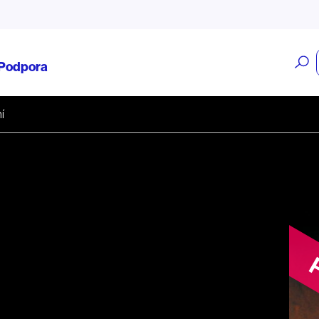
O
Podpora
v
í