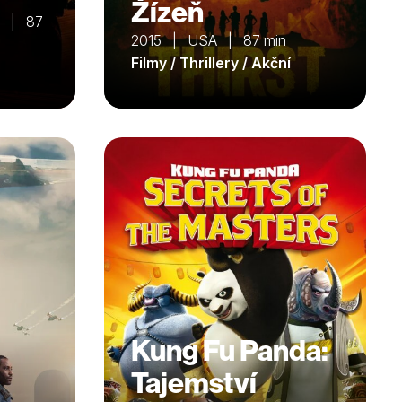
Žízeň
o | 87
2015 | USA | 87 min
Filmy / Thrillery / Akční
Kung Fu Panda:
Tajemství