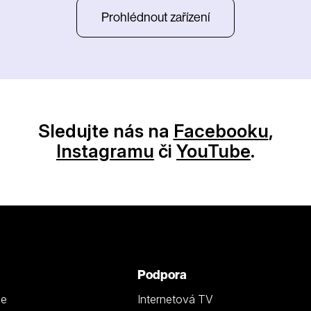
Prohlédnout zařízení
Sledujte nás na
Facebooku
,
Instagramu
či
YouTube
.
Podpora
ze
Internetová TV