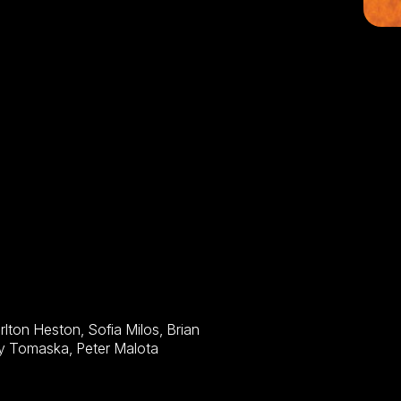
Thompson, Ben Cross, Sasson Gabai, Alon Abutbul, Joey Tomaska, Peter Malota