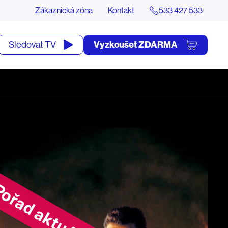
Zákaznická zóna
Kontakt
533 427 533
tevřít
Vyzkoušet ZDARMA
Sledovat TV
yhledávání