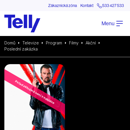
Zákaznická zóna
Kontakt
533 427 533
Menu
Domů
Televize
Program
Filmy
Akční
Poslední zakázka
Pořad aktuálně není v nabídce