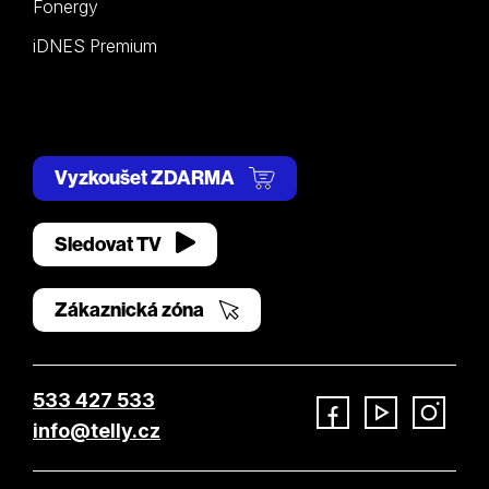
Fonergy
iDNES Premium
Vyzkoušet ZDARMA
Sledovat TV
Zákaznická zóna
533 427 533
info@telly.cz
Facebook
YouTube
Instagram