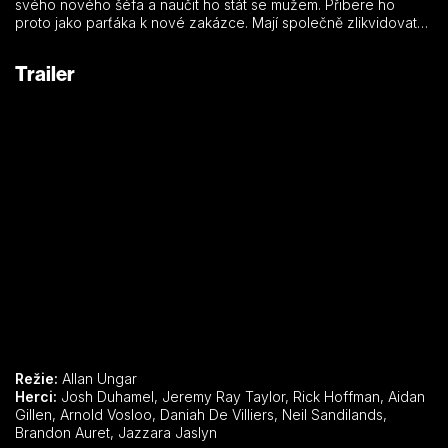
svého nového šéfa a naučit ho stát se mužem. Přibere ho
proto jako parťáka k nové zakázce. Mají společně zlikvidovat
nebezpečného vraha.
Trailer
Režie:
Allan Ungar
Herci:
Josh Duhamel, Jeremy Ray Taylor, Rick Hoffman, Aidan
Gillen, Arnold Vosloo, Daniah De Villiers, Neil Sandilands,
Brandon Auret, Jazzara Jaslyn