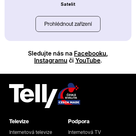
Satelit
Prohlédnout zařízení
Sledujte nás na
Facebooku
,
Instagramu
či
YouTube
.
Televize
Podpora
Internetová televize
Internetová TV