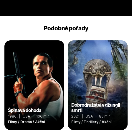
Podobné pořady
Dobrodružství v džungli
Špinavá dohoda
smrti
1986 | USA | 106 min
2021 | USA | 85 min
Filmy / Drama / Akční
Filmy / Thrillery / Akční