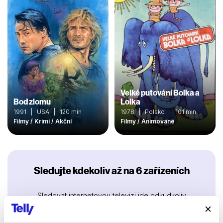
Velké putování Bolka a
Bod zlomu
Lolka
1991 | USA | 120 min
1978 | Polsko | 101 min
Filmy / Krimi / Akční
Filmy / Animované
Sledujte kdekoliv až na 6 zařízeních
Sledovat internetovou televizi jde odkudkoliv
po celé EU, a to až na 6 zařízeních.