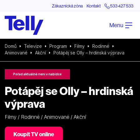
Zákaznická zóna
Kontakt
533 427 533
Menu
Domů
Televize
Program
Filmy
Rodinné
Animované
Akční
Potápěj se Olly – hrdinská výprava
Pořad aktuálně není v nabídce
Potápěj se Olly – hrdinská
výprava
Filmy / Rodinné / Animované / Akční
Koupit TV online