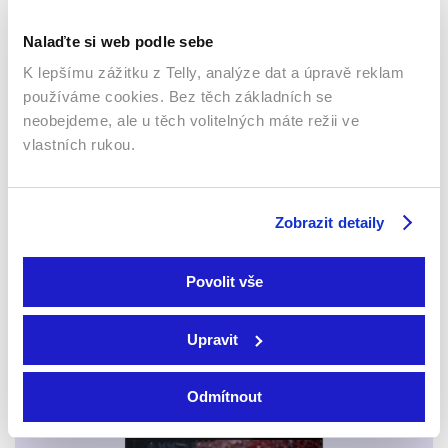
Nalaďte si web podle sebe
K lepšímu zážitku z Telly, analýze dat a úpravě reklam
používáme cookies. Bez těch základních se
neobejdeme, ale u těch volitelných máte režii ve
vlastních rukou.
Smart TV - Android, Google, Samsung, LG, VIDAA
Zobrazit detaily
Povolit vše
Upravit
Odmítnout
Mobily a tablety (Android a Apple)