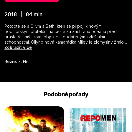
2018 | 84 min
Potopte se s Ollym a Beth, kteří se připojí k novým
podmořským přátelům na cestě za záchranu oceánu před
prastarým mýtickým objektem obdařeným zvláštními
schopnostmi. Ollyho nová kamarádka Miley je zlomyslný žralok,
který ho zbožňuje. Její otec je však shodou okolností
Zobrazit více
nejobávanější predátor v moři. Když v opuštěném vraku najde
truhlu s pokladem, který má magické schopnostmi, její otec,
Režie:
Z. He
který to přehání s ohranou, ji nechtěně promění v dítě. Miley je
nadšená a nikdy se necítila tak blízko svému otci.
Podobné pořady