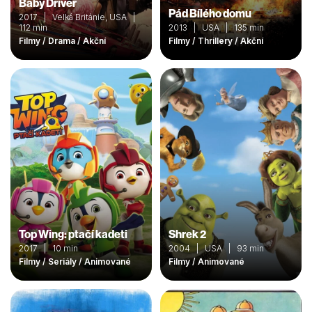
Baby Driver
Pád Bílého domu
2017 | Velká Británie, USA |
112 min
2013 | USA | 135 min
Filmy / Drama / Akční
Filmy / Thrillery / Akční
Top Wing: ptačí kadeti
Shrek 2
2017 | 10 min
2004 | USA | 93 min
Filmy / Seriály / Animované
Filmy / Animované