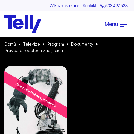
Zákaznická zóna
Kontakt
533 427 533
Menu
Domů
Televize
Program
Dokumenty
Pravda o robotech zabijácích
Pořad aktuálně není v nabídce