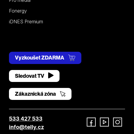
Pro média
Fonergy
iDNES Premium
Vyzkoušet ZDARMA
Sledovat TV
Zákaznická zóna
533 427 533
info@telly.cz
Facebook
YouTube
Instagram