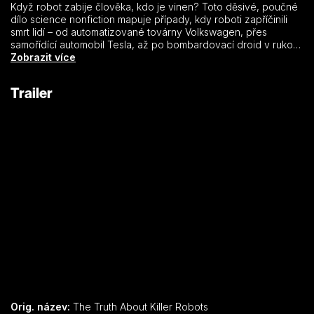
Když robot zabije člověka, kdo je vinen? Toto děsivé, poučné
dílo science nonfiction mapuje případy, kdy roboti zapříčinili
smrt lidí – od automatizované továrny Volkswagen, přes
samořídící automobil Tesla, až po bombardovací droid v rukou
dallaské policie. Přestože jsou tyto nehody většinou
Zobrazit více
považovány za podivné anomálie, všechny vzbuzují otázky
odpovědnosti, legálnosti a morálky. Dokument, který zkoumá
Trailer
provokativní názory techniků, novinářů i filozofů a čerpá z
archivních záznamů, jde za hranice těchto rozruch budících
úmrtí a hledá záludnější způsoby, jimiž roboti ohrožují
společnost.
Orig. název:
The Truth About Killer Robots