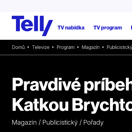
TV nabídka
TV program
Domů
Televize
Program
Magazín
Publicistick
Pravdivé príbeh
Katkou Brycht
Magazín / Publicistický / Pořady