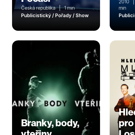
2010 |
Česká republika | 1 min
min
Publicistický / Pořady / Show
Public
Hle
Branky, body,
pro
vteřiny
Los