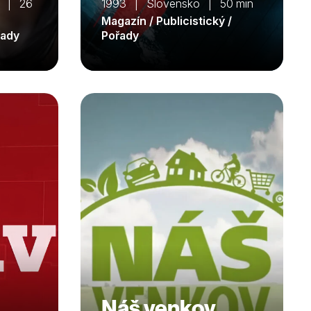
a | 26
1993 | Slovensko | 50 min
Magazín / Publicistický /
řady
Pořady
Náš venkov