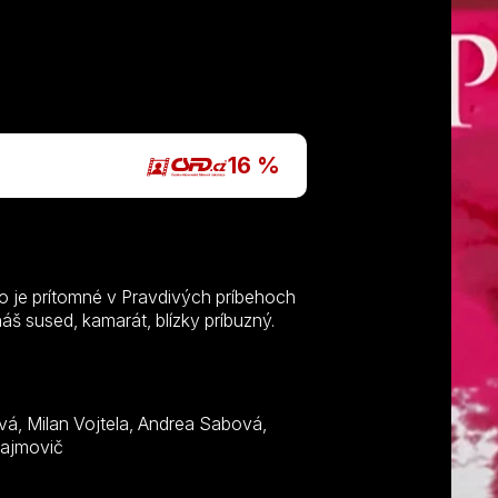
16 %
ko je prítomné v Pravdivých príbehoch
náš sused, kamarát, blízky príbuzný.
Marcel Ochránek, Pavol Šajmovič