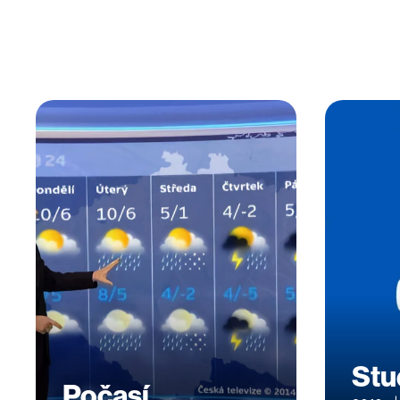
Stu
Počasí