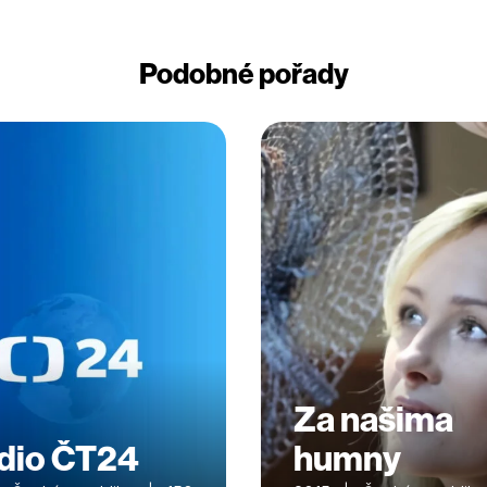
Podobné pořady
Za našima
dio ČT24
humny