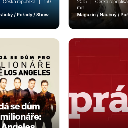
 Česká republika | 150
2015 | Česká republik
min
istický / Pořady / Show
Magazín / Naučný / Po
dá se dům
 milionáře:
 Angeles