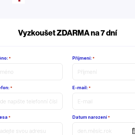
Vyzkoušet ZDARMA na 7 dní
no:
Příjmení:
*
*
efon:
E-mail:
*
*
esa
Datum narození
*
*
DD