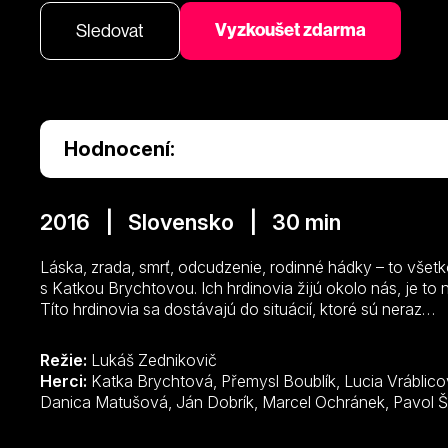
Vyzkoušet zdarma
Sledovat
Hodnocení:
2016 | Slovensko | 30 min
Láska, zrada, smrť, odcudzenie, rodinné hádky – to všet
s Katkou Brychtovou. Ich hrdinovia žijú okolo nás, je to 
Títo hrdinovia sa dostávajú do situácií, ktoré sú neraz…
Režie:
Lukáš Zednikovič
Herci:
Katka Brychtová, Přemysl Boublík, Lucia Vráblicová, Milan Vojtela, Andrea Sabová,
Danica Matušová, Ján Dobrík, 