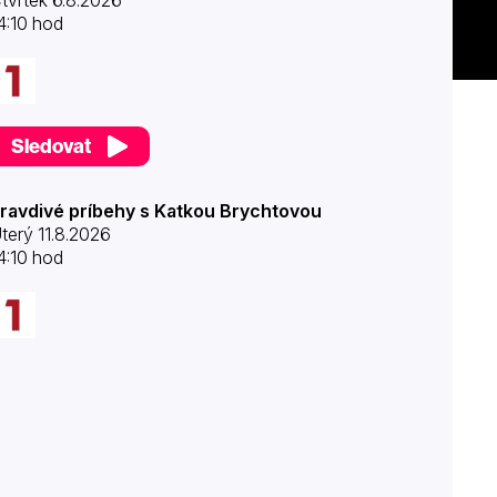
tvrtek 6.8.2026
4:10 hod
Sledovat
ravdivé príbehy s Katkou Brychtovou
terý 11.8.2026
4:10 hod