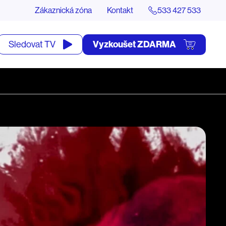
Zákaznická zóna
Kontakt
533 427 533
tevřít
Vyzkoušet ZDARMA
Sledovat TV
yhledávání