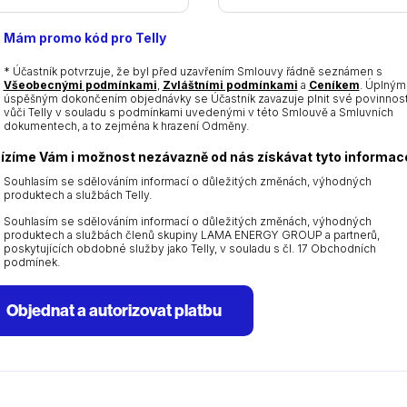
dot
MM
Mám promo kód pro Telly
dot
YYYY
* Účastník potvrzuje, že byl před uzavřením Smlouvy řádně seznámen s
Všeobecnými podmínkami
,
Zvláštními podmínkami
a
Ceníkem
. Úplným
úspěšným dokončením objednávky se Účastník zavazuje plnit své povinnost
vůči Telly v souladu s podmínkami uvedenými v této Smlouvě a Smluvních
dokumentech, a to zejména k hrazení Odměny.
ízíme Vám i možnost nezávazně od nás získávat tyto informac
Souhlasím se sdělováním informací o důležitých změnách, výhodných
produktech a službách Telly.
Souhlasím se sdělováním informací o důležitých změnách, výhodných
produktech a službách členů skupiny LAMA ENERGY GROUP a partnerů,
poskytujících obdobné služby jako Telly, v souladu s čl. 17 Obchodních
podmínek.
Objednat a autorizovat platbu