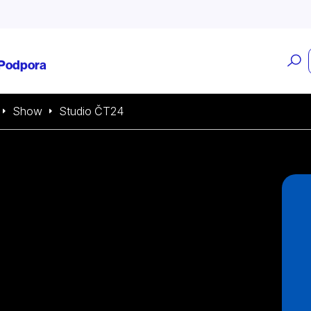
O
Podpora
v
Show
Studio ČT24