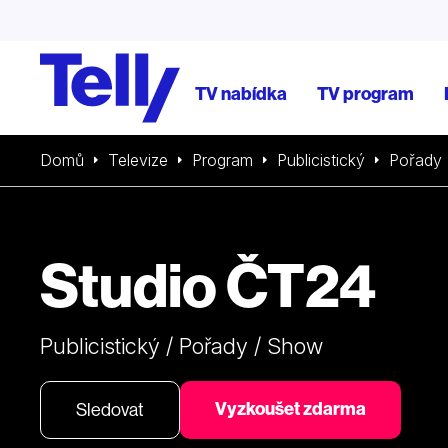
TV nabídka
TV program
Domů
Televize
Program
Publicistický
Pořady
Studio ČT24
Publicistický / Pořady / Show
Vyzkoušet zdarma
Sledovat