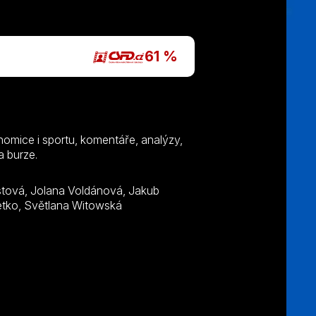
61 %
onomice i sportu, komentáře, analýzy,
a burze.
Železný, Jitka Sluková, Martin Veselovský, Bohumil Klepetko, Světlana Witowská