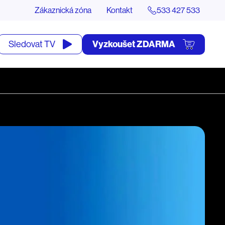
Zákaznická zóna
Kontakt
533 427 533
tevřít
Vyzkoušet ZDARMA
Sledovat TV
yhledávání