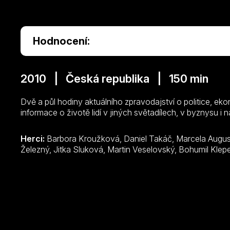
Hodnocení:
2010 | Česká republika | 150 min
Dvě a půl hodiny aktuálního zpravodajství o politice, ek
informace o životě lidí v jiných světadílech, v byznysu i n
Herci:
Barbora Kroužková, Daniel Takáč, Marcela Augustová, Jolana Voldánová, Jakub