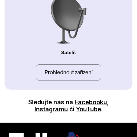
Satelit
Prohlédnout zařízení
Sledujte nás na
Facebooku
,
Instagramu
či
YouTube
.