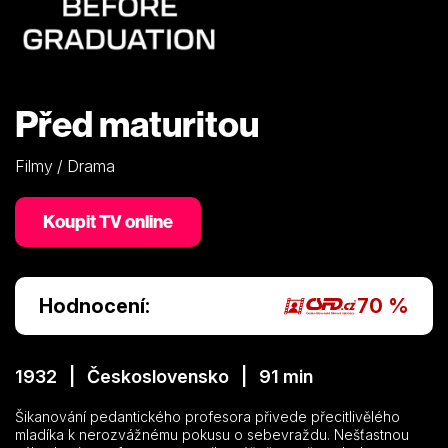
Před maturitou
Filmy / Drama
Koupit TV online
Hodnocení:
70 %
1932 | Československo | 91 min
Šikanování pedantického profesora přivede přecitlivělého
mladíka k nerozvážnému pokusu o sebevraždu. Nešťastnou