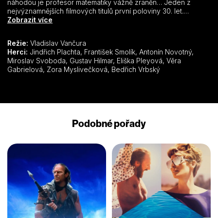
náhodou je profesor matematiky vážně zraněn… Jeden z
nejvýznamnějších filmových titulů první poloviny 30. let.
Spolupráce filmového nadšence a spisovatele Vladislava
Zobrazit více
Vančury s rutinovaným praktikem Svatoplukem Innemanem
přispěla k diváckému úspěchu, kterého ostatní Vančurovy
Režie:
Vladislav Vančura
filmové pokusy už nedosáhly. Mezi mladými představiteli
Herci:
Jindřich Plachta, František Smolík, Antonín Novotný,
studentů se objevilo několik budoucích filmařů.
Miroslav Svoboda, Gustav Hilmar, Eliška Pleyová, Věra
Gabrielová, Zora Myslivečková, Bedřich Vrbský
Podobné pořady