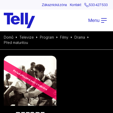
Zákaznická zóna
Kontakt
533 427 533
Menu
Domů
Televize
Program
Filmy
Drama
Před maturitou
Pořad aktuálně není v nabídce