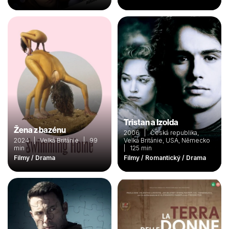
Tristan a Izolda
Žena z bazénu
2006 | Česká republika,
2024 | Velká Británie | 99
Velká Británie, USA, Německo
min
| 125 min
Filmy / Drama
Filmy / Romantický / Drama