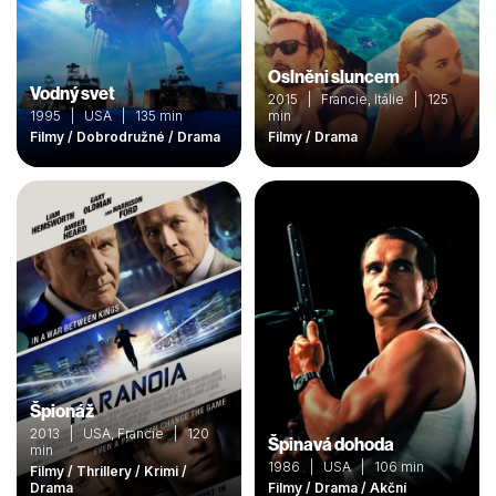
Oslněni sluncem
Vodný svet
2015 | Francie, Itálie | 125
1995 | USA | 135 min
min
Filmy / Dobrodružné / Drama
Filmy / Drama
Špionáž
2013 | USA, Francie | 120
Špinavá dohoda
min
1986 | USA | 106 min
Filmy / Thrillery / Krimi /
Drama
Filmy / Drama / Akční