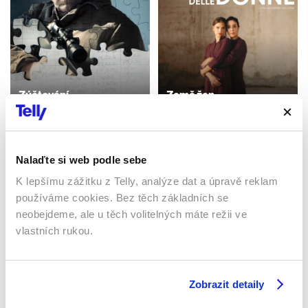
Zúčtování
Země žen
2016 | USA | 128 min
2023 | Itálie | 104 min
Filmy / Drama / Akční
Filmy / Drama
Nalaďte si web podle sebe
K lepšímu zážitku z Telly, analýze dat a úpravě reklam
Sledujte kdekoliv až na 6 zařízeních
používáme cookies. Bez těch základních se
neobejdeme, ale u těch volitelných máte režii ve
Sledovat internetovou televizi jde odkudkoliv
vlastních rukou.
po celé EU, a to až na 6 zařízeních.
Zobrazit detaily