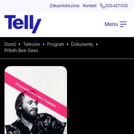
Zákaznická zóna
Kontakt
533 427 533
Menu
Domů
Televize
Program
Dokumenty
Příběh Bee Gees
Pořad aktuálně není v nabídce