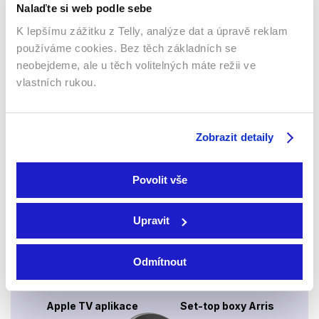
Nalaďte si web podle sebe
K lepšímu zážitku z Telly, analýze dat a úpravě reklam
používáme cookies. Bez těch základních se
neobejdeme, ale u těch volitelných máte režii ve
Webový prohlížeč
vlastních rukou.
Zobrazit detaily
Povolit vše
Xbox app
Upravit
Odmítnout
Apple TV aplikace
Set-top boxy Arris