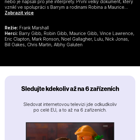
nebo je napsali pro jiné interprety. První velký dokument, který
vznikl ve spolupráci s Barrym a rodinami Robina a Maurice
Gibbových mapuje turbulentní kariéru kapely, která je plná
Zobrazit více
ohromujících úspěchů, ztrát a smutku. Navíc za pomoci
rozhovorů a archivních záběrů odhaluje i tajemství vzniku
Režie:
Frank Marshall
některých nesmrtelných písní. Fenomén Bee Gees rozeberou i
Herci:
Barry Gibb, Robin Gibb, Maurice Gibb, Vince Lawrence,
současné hudební hvězdy – Justin Timberlake, Noel Gallagher,
Eric Clapton, Mark Ronson, Noel Gallagher, Lulu, Nick Jonas,
Chris Martin nebo Eric Clapton.
Bill Oakes, Chris Martin, Albhy Galuten
Sledujte kdekoliv až na 6 zařízeních
Sledovat internetovou televizi jde odkudkoliv
po celé EU, a to až na 6 zařízeních.