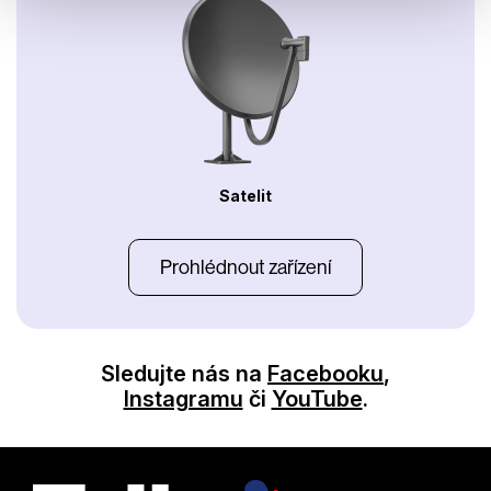
Satelit
Prohlédnout zařízení
Sledujte nás na
Facebooku
,
Instagramu
či
YouTube
.