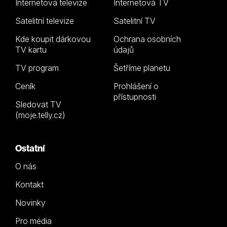
Internetová televize
Internetová TV
Satelitní televize
Satelitní TV
Kde koupit dárkovou
Ochrana osobních
TV kartu
údajů
TV program
Šetříme planetu
Ceník
Prohlášení o
přístupnosti
Sledovat TV
(moje.telly.cz)
Ostatní
O nás
Kontakt
Novinky
Pro média