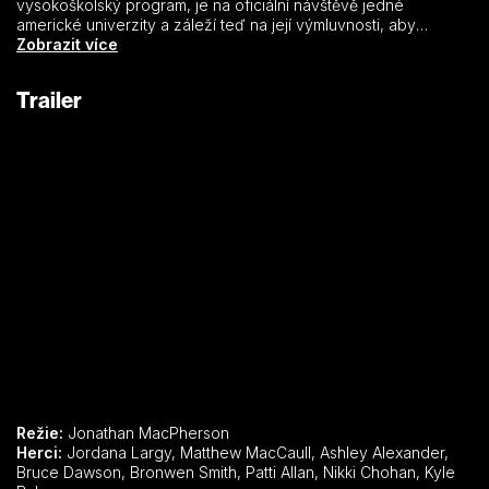
vysokoškolský program, je na oficiální návštěvě jedné
americké univerzity a záleží teď na její výmluvnosti, aby
přesvědčila rektorku Angelu k souhlasu. Seznámí se s jejím
Zobrazit více
bratrem Benem, profesorem diplomacie a zamiluje se do něho.
Camille však neví, že ho její otec požádal, aby na ni dával
Trailer
pozor. Když to zjistí, začne přemýšlet, jestli mu záleží více na
ní, nebo na jeho kariéře. Právě Ben je ten správný člověk, který
by mohl pomoct přeložit důležité dokumenty o založení
univerzity.
Režie:
Jonathan MacPherson
Herci:
Jordana Largy, Matthew MacCaull, Ashley Alexander,
Bruce Dawson, Bronwen Smith, Patti Allan, Nikki Chohan, Kyle