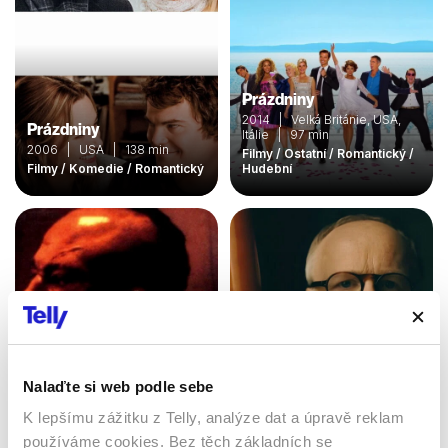
Prázdniny
2014 | Velká Británie, USA,
Prázdniny
Itálie | 97 min
2006 | USA | 138 min
Filmy / Ostatní / Romantický /
Filmy / Komedie / Romantický
Hudební
Nalaďte si web podle sebe
K lepšímu zážitku z Telly, analýze dat a úpravě reklam
Kickboxer 4: Agresor
Muž jednoho tónu
používáme cookies. Bez těch základních se