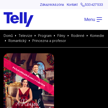
Zákaznická zóna
Kontakt
533 427 533
Menu
Domů
Televize
Program
Filmy
Rodinné
Komedie
Romantický
Princezna a profesor
Pořad aktuálně není v nabídce