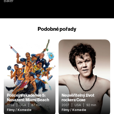
Baker
Podobné pořady
Policejní akademie 5:
Neuvěřitelný život
Nasazení: Miami Beach
rockera Coxe
1988 | USA | 87 min
2007 | USA | 92 min
Filmy / Komedie
Filmy / Komedie