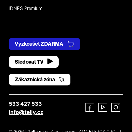
iDNES Premium
Vyzkoušet ZDARMA
Sledovat TV
Zákaznická zóna
533 427 533
info@telly.cz
Facebook
YouTube
Instagram
© 2026 |
Telly s.r.o.
, člen skupiny LAMA ENERGY GROUP