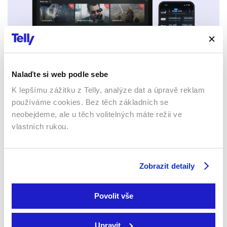
Nalaďte si web podle sebe
K lepšímu zážitku z Telly, analýze dat a úpravě reklam
Mobily a tablety (Android a Apple)
používáme cookies. Bez těch základních se
neobejdeme, ale u těch volitelných máte režii ve
vlastních rukou.
Zobrazit detaily
Webový prohlížeč
Povolit vše
Upravit