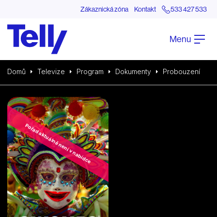
Zákaznická zóna
Kontakt
533 427 533
Menu
Domů
Televize
Program
Dokumenty
Probouzení
Pořad aktuálně není v nabídce