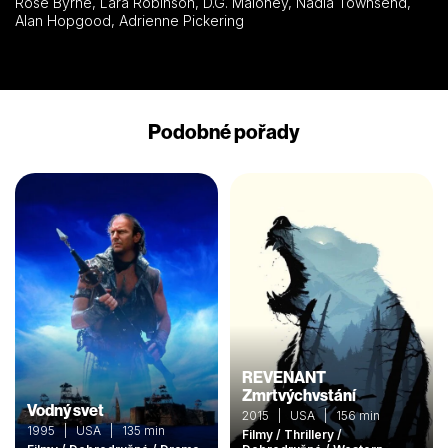
Rose Byrne, Lara Robinson, D.G. Maloney, Nadia Townsend,
Alan Hopgood, Adrienne Pickering
Podobné pořady
REVENANT
Zmrtvýchvstání
Vodný svet
2015 | USA | 156 min
1995 | USA | 135 min
Filmy / Thrillery /