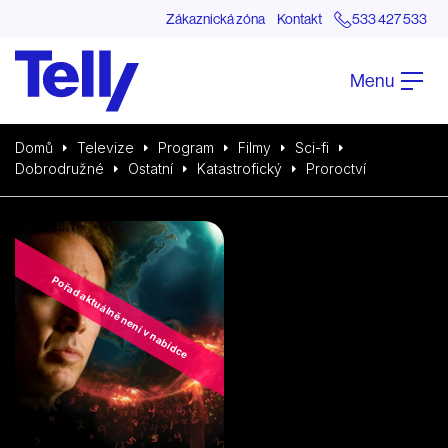
Zákaznická zóna
Kontakt
533 427 533
Menu
Domů
Televize
Program
Filmy
Sci-fi
Dobrodružné
Ostatní
Katastrofický
Proroctví
Pořad aktuálně není v nabídce