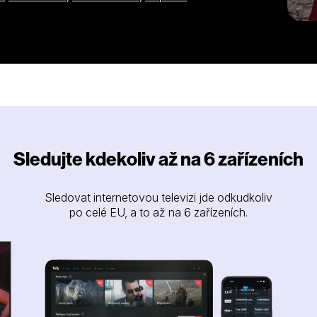
átky dalekosáhlé následky. Francie
 a podařilo se najít velké množství
chard cestoval inkognito, ale
etí byl vyměněn za neslýchané výkupné
ováha moci v celé Evropě se tím
 tomu, že se mýtus krále Richarda Lví
londela až po legendu o Robinu
a odhaluje tajemství, která obestírají
Sledujte kdekoliv až na 6 zařízeních
Sledovat internetovou televizi jde odkudkoliv
po celé EU, a to až na 6 zařízeních.