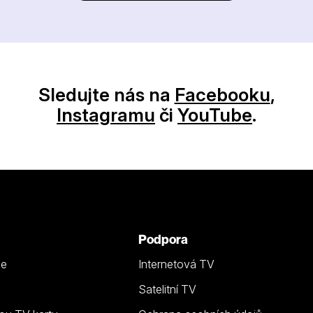
Sledujte nás na
Facebooku
,
Instagramu
či
YouTube
.
Podpora
ze
Internetová TV
Satelitní TV