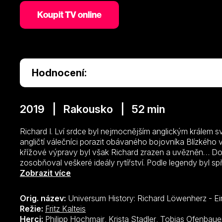
Koupit TV online
Hodnocení:
2019 | Rakousko | 52 min
Richard I. Lví srdce byl nejmocnějším anglickým králem 
angličtí válečníci porazit obávaného bojovníka Blízkého 
křížové výpravy byl však Richard zrazen a uvězněn… Do
zosobňoval veškeré ideály rytířství. Podle legendy byl s
nosil jeho slavný meč Excalibur. Anglický panovník, chra
Zobrazit více
vysoký šest stop a měl rudé vlasy i vousy. Ale také propa
evropské rody nemilosrdně rvaly o moc, prokázal, že je 
Orig. název:
Universum History: Richard Löwenherz - Ein
osud se naplnil už v 35 letech, když ve špatnou dobu na 
Režie:
Fritz Kalteis
roce 1190 se Richard a král Francie vydali na společnou
Herci:
Philipp Hochmair
,
Krista Stadler
,
Tobias Ofenbaue