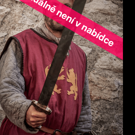
ořad aktuálně není v nabídce