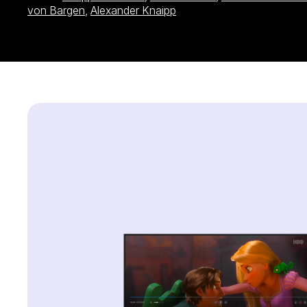
země se mezi nimi objevily neshody. A ty měly cestou zp
von Bargen
,
Alexander Knaipp
začala kout pikle proti Richardově vládě. Netrvalo dlouho
spiklenců. Všechny cesty domů byly najednou zavřené. Ri
nedaleko Vídně byl polapen. Po patnácti měsících v zaj
35 tun stříbra, trojnásobek příjmu anglické koruny. Rovn
pádem zásadně změnila. Jak únos probíhal? A jak došlo k
srdce natolik zakořenil v mysli všech lidí od minstrela B
Hoodovi? Tento napínavý historický film zkoumá otazníky 
Richarda Lví srdce.