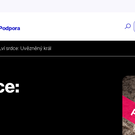
O
Podpora
v
Lví srdce: Uvězněný král
ce: