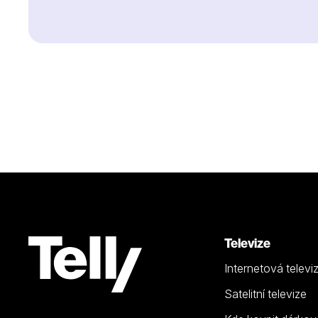
Televize
Internetová televi
Satelitní televize