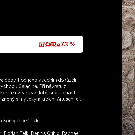
P
73 %
své doby. Pod jeho vedením dokázali
východu Saladina. Při návratu z
konce už ve své době král Richard
přízněný s mytickým králem Artušem a
brý bojovník a neúprosný zabiják, byl
dal vášni pro poezii a v době, kdy se
mistrným stratégem. Jenže jeho životní
 König in der Falle
špatném místě oblékl špatné šaty. V
 křížovou výpravu. Ale cestou do Svaté
r
,
Florian Feik
,
Dennis Cubic
,
Raphael