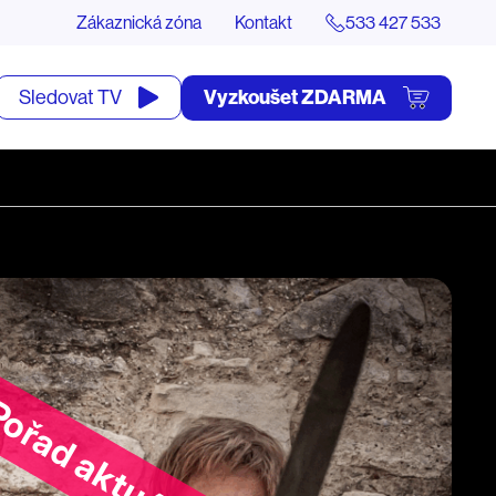
Zákaznická zóna
Kontakt
533 427 533
tevřít
Vyzkoušet ZDARMA
Sledovat TV
yhledávání