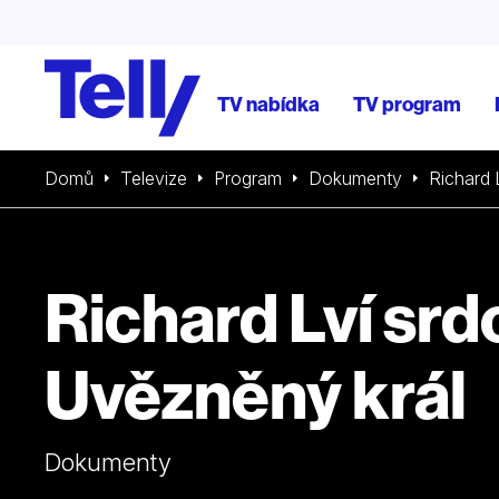
TV nabídka
TV program
Domů
Televize
Program
Dokumenty
Richard 
Richard Lví srd
Uvězněný král
Dokumenty