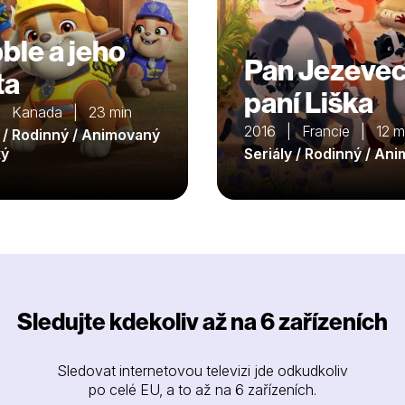
ble a jeho
Pan Jezevec
ta
paní Liška
| Kanada | 23 min
2016 | Francie | 12 m
y / Rodinný / Animovaný
ký
Seriály / Rodinný / An
Sledujte kdekoliv až na 6 zařízeních
Sledovat internetovou televizi jde odkudkoliv
po celé EU, a to až na 6 zařízeních.