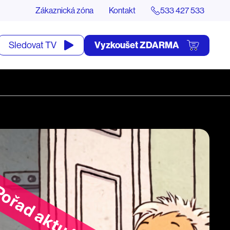
Zákaznická zóna
Kontakt
533 427 533
tevřít
Vyzkoušet ZDARMA
Sledovat TV
yhledávání