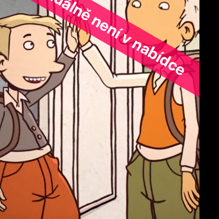
ořad aktuálně není v nabídce