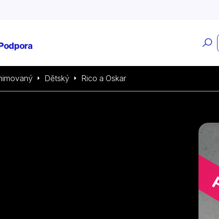
O
Podpora
v
nimovaný
Dětský
Rico a Oskar