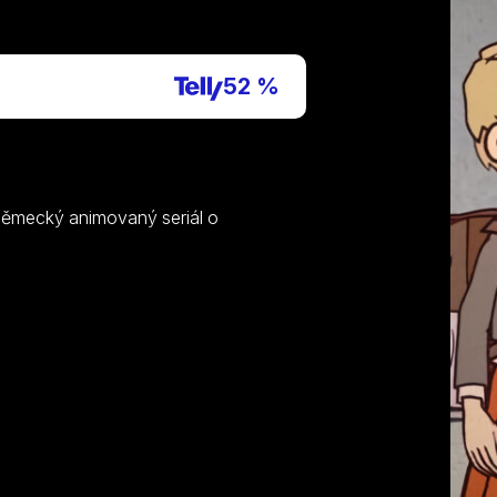
P
52 %
 Německý animovaný seriál o