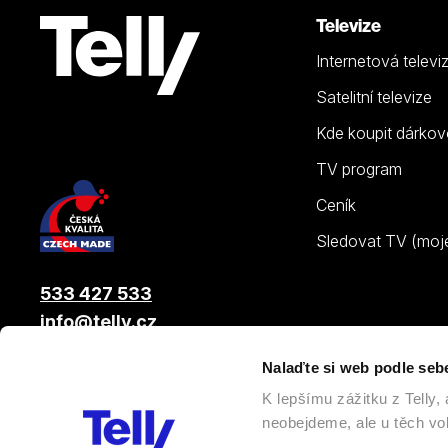
Televize
Internetová televi
Satelitní televize
Kde koupit dárkov
TV program
Ceník
Sledovat TV (moje.
533 427 533
info@telly.cz
Nalaďte si web podle seb
© 2026 |
Telly s.r.o.
, člen skupiny LAMA ENERGY GROUP
K lepšímu zážitku z Telly
neobejdeme, ale u těch vol