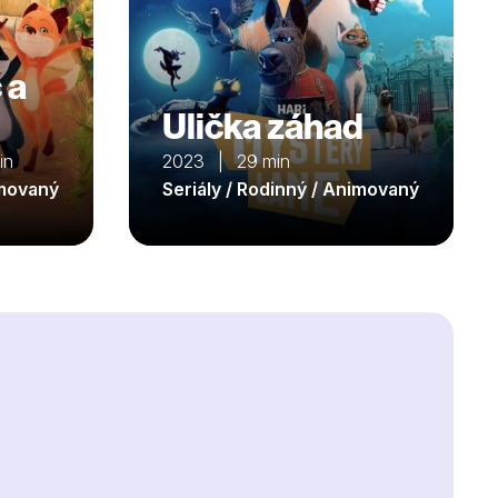
 a
Ulička záhad
in
2023 | 29 min
imovaný
Seriály / Rodinný / Animovaný