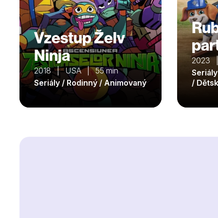
Rub
Vzestup Želv
par
Ninja
2023 
2018 | USA | 55 min
Seriál
Seriály / Rodinný / Animovaný
/ Děts