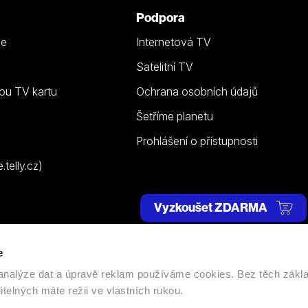
Podpora
ze
Internetová TV
Satelitní TV
ou TV kartu
Ochrana osobních údajů
Šetříme planetu
Prohlášení o přístupnosti
telly.cz)
Vyzkoušet ZDARMA
e
 | Všechna práva vyhrazena. |
Nastavení cookies
, analýze dat a úpravě reklam používáme cookies. Bez těch zákl
itelných máte režii ve vlastních rukou.