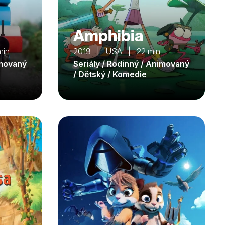
Amphibia
min
2019 | USA | 22 min
imovaný
Seriály / Rodinný / Animovaný
/ Dětský / Komedie