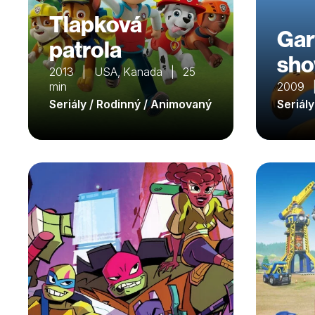
Tlapková
Gar
patrola
sh
2013 | USA, Kanada | 25
min
2009 
Seriály / Rodinný / Animovaný
Seriál