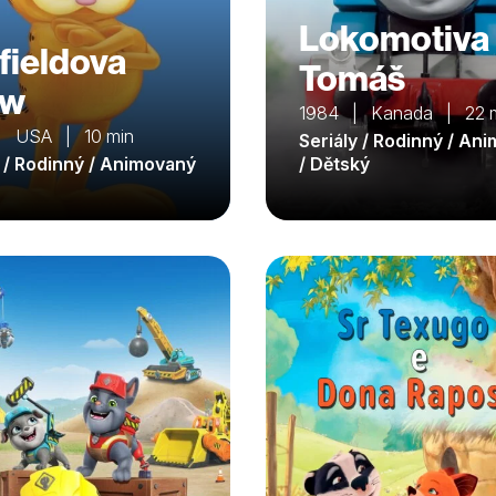
Lokomotiva
fieldova
Tomáš
ow
1984 | Kanada | 22 
| USA | 10 min
Seriály / Rodinný / An
y / Rodinný / Animovaný
/ Dětský