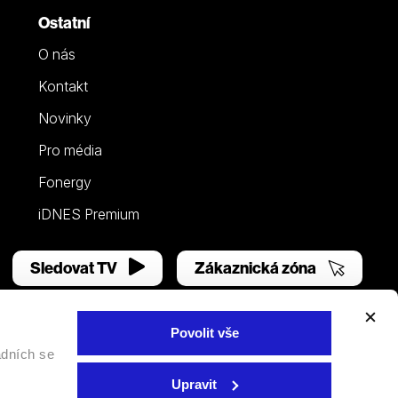
Ostatní
O nás
Kontakt
Novinky
Pro média
Fonergy
iDNES Premium
Sledovat TV
Zákaznická zóna
Povolit vše
adních se
Facebook
YouTube
Instagram
Upravit