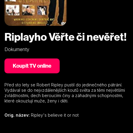
Riplayho Věřte či nevěřet!
Dokumenty
Koupit TV online
Před sto lety se Robert Ripley pustil do jedinečného pátrání.
Vydával se do nejvzdálenějších koutů světa za těmi největšími
zvláštnostmi, dech beroucími činy a záhadnými schopnostmi,
které okouzlují muže, ženy i děti.
Orig. název:
Ripley's believe it or not