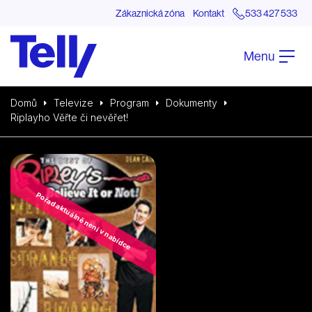
Zákaznická zóna
Kontakt
533 427 533
Menu
Domů
Televize
Program
Dokumenty
Riplayho Věřte či nevěřet!
Pořad aktuálně není v nabídce