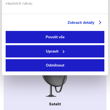
vlastních rukou.
Xbox app
Zobrazit detaily
Povolit vše
Upravit
Apple TV aplikace
Set-top boxy Arris
Odmítnout
Satelit