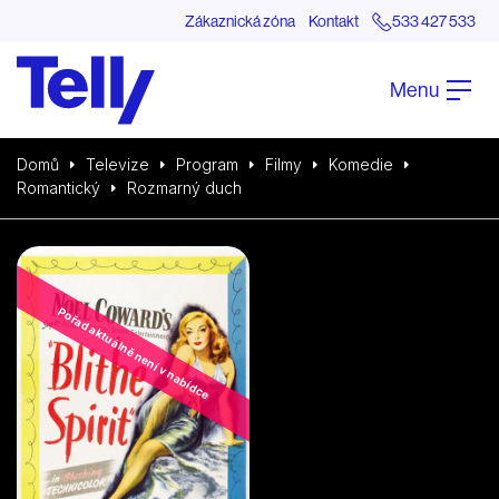
Zákaznická zóna
Kontakt
533 427 533
Menu
Domů
Televize
Program
Filmy
Komedie
Romantický
Rozmarný duch
Pořad aktuálně není v nabídce