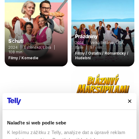
Prázdniny
S chutí
2014 | Velká Británie, USA,
2024 | Estonsko, Litva |
Itálie | 97 min
108 min
Filmy / Ostatní / Romantický /
Filmy / Komedie
Hudební
Nalaďte si web podle sebe
K lepšímu zážitku z Telly, analýze dat a úpravě reklam