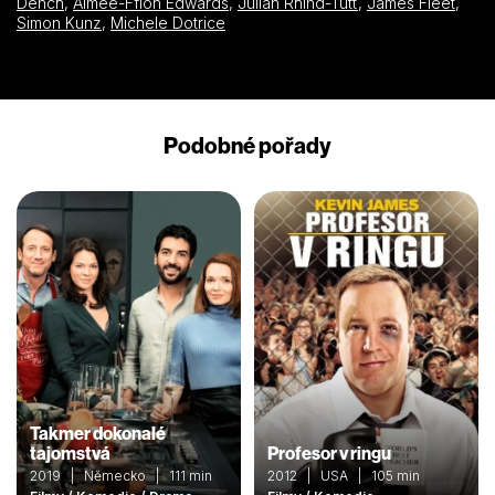
Dench
,
Aimee-Ffion Edwards
,
Julian Rhind-Tutt
,
James Fleet
,
Simon Kunz
,
Michele Dotrice
Podobné pořady
Takmer dokonalé
tajomstvá
Profesor v ringu
2019 | Německo | 111 min
2012 | USA | 105 min