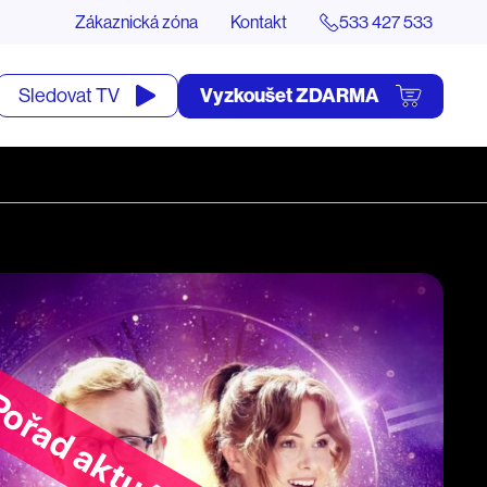
Zákaznická zóna
Kontakt
533 427 533
tevřít
Vyzkoušet ZDARMA
Sledovat TV
yhledávání