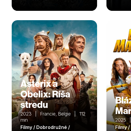
Asterix a
Obelix: Ríša
Blá
stredu
Mar
2023 | Francie, Belgie | 112
min
2025 |
Filmy / Dobrodružné /
Filmy 