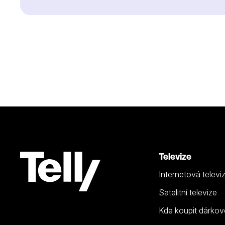
Televize
Internetová televi
Satelitní televize
Kde koupit dárkov