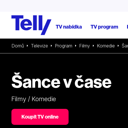
TV nabídka
TV program
Domů
Televize
Program
Filmy
Komedie
Ša
Šance v čase
Filmy / Komedie
Koupit TV online