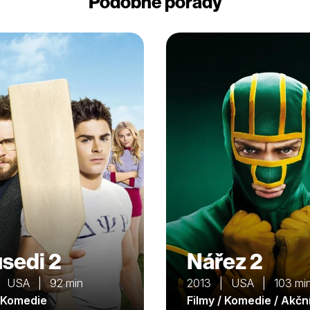
Podobné pořady
sedi 2
Nářez 2
| USA | 92 min
2013 | USA | 103 mi
/ Komedie
Filmy / Komedie / Akčn