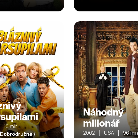
znivý
Náhodný
supilami
milionář
 10 min
2002 | USA | 96 min
/ Dobrodružné /