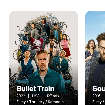
Bullet Train
Sou
2022 | USA | 127 min
2016 
Filmy / Thrillery / Komedie
Filmy 