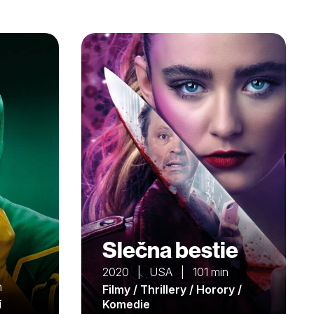
Slečna bestie
2020 | USA | 101 min
n
Filmy / Thrillery / Horory /
í
Komedie