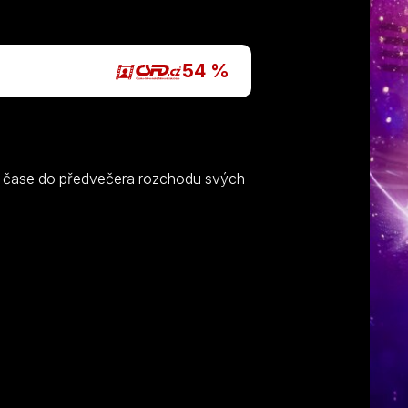
P
54 %
v čase do předvečera rozchodu svých