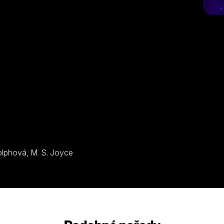
I. Fisherová, G. Kinnear, E. Rocket Sweda, S. Rudolphová, M. S. Joyce