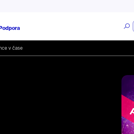
O
Podpora
v
nce v čase