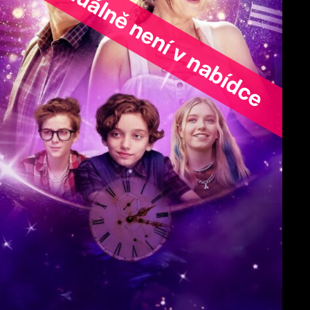
ořad aktuálně není v nabídce